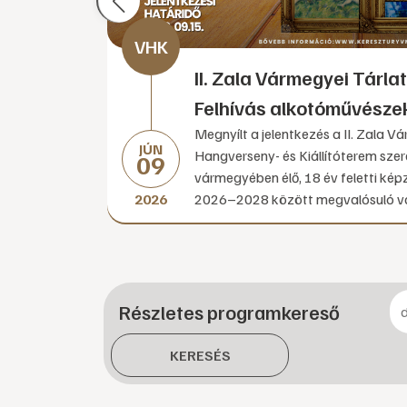
II. Zala Vármegyei Tárl
Felhívás alkotóművész
Megnyílt a jelentkezés a II. Zala V
JÚN
Hangverseny- és Kiállítóterem szere
09
vármegyében élő, 18 év feletti ké
2026
2026–2028 között megvalósuló ván
Részletes programkereső
KERESÉS