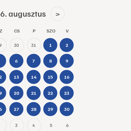
6. augusztus
>
Z
CS
P
SZO
V
9
30
31
1
2
5
6
7
8
9
2
13
14
15
16
9
20
21
22
23
6
27
28
29
30
2
3
4
5
6