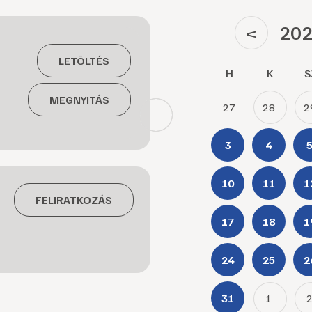
202
<
LETÖLTÉS
H
K
S
MEGNYITÁS
27
28
2
3
4
10
11
1
FELIRATKOZÁS
17
18
1
24
25
2
31
1