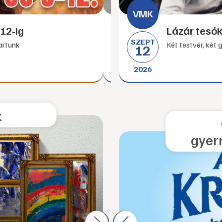
12-ig
Világjáró - La
Lázár tesó
SZEPT
SZEPT
tartunk
Két testvér, két 
01
12
2026
2026
k
gyer