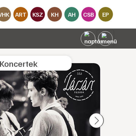
VHK
ART
KSZ
KH
AH
CSB
EP
Koncertek