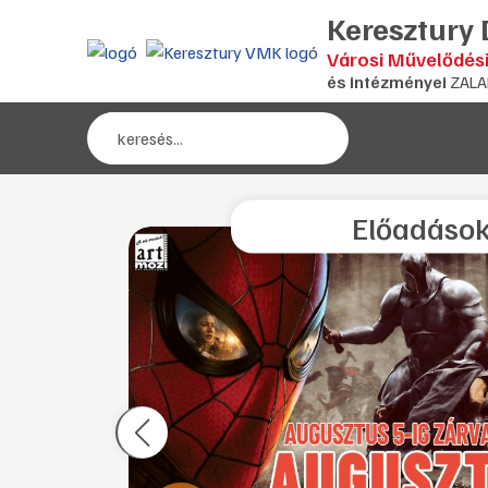
Keresztury
Városi Művelődés
és intézményei
ZALA
Kezdőlap
Előadáso