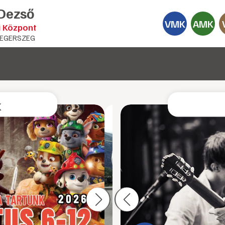
 Dezső
VMK
AMK
i Központ
EGERSZEG
k