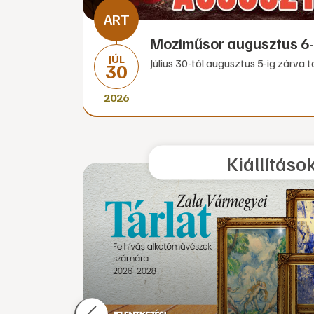
Moziműsor augusztus 6-
JÚL
Július 30-tól augusztus 5-ig zárva 
30
2026
Kiállításo