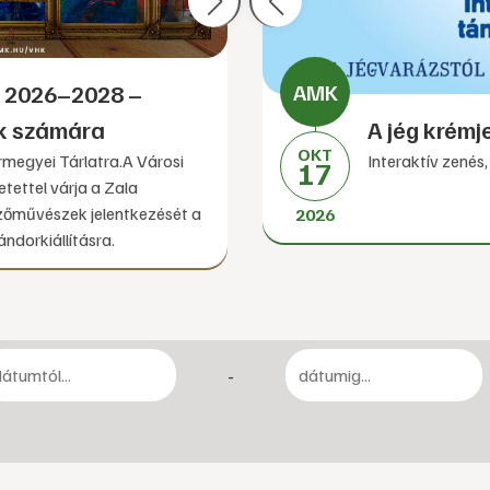
at 2026–2028 –
Nagy Kálmán fe
JÚN
ek számára
kiállítása
A jég krémj
03
OKT
ármegyei Tárlatra.A Városi
Interaktív zenés
17
2026
tettel várja a Zala
pzőművészek jelentkezését a
2026
dorkiállításra.
-