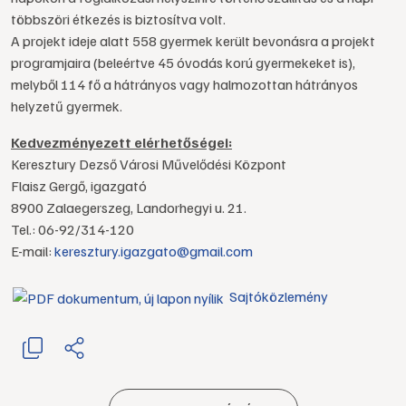
többszöri étkezés is biztosítva volt.
A projekt ideje alatt 558 gyermek került bevonásra a projekt
programjaira (beleértve 45 óvodás korú gyermekeket is),
melyből 114 fő a hátrányos vagy halmozottan hátrányos
helyzetű gyermek.
Kedvezményezett elérhetőségei:
Keresztury Dezső Városi Művelődési Központ
Flaisz Gergő, igazgató
8900 Zalaegerszeg, Landorhegyi u. 21.
Tel.: 06-92/314-120
E-mail:
keresztury.igazgato@gmail.com
Sajtóközlemény