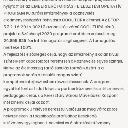
nyújtott be az EMBERI ERŐFORRÁS FEJLESZTÉSI OPERATÍV
PROGRAM Kulturális intézmények a köznevelés
eredményességéért felhívásra COOL-TÚRA címmel. Az EFOP-
3.3.2-16-2016-00213 azonosító számú COOL-TÚRA című
projekt a Széchenyi 2020 program keretében valósult meg
24.855.825 forint
támogatás segítségével. A támogatás
mértéke 100%.
A fejlesztés elsődleges célja, hogy az intézmény iskolán kívüli
színtérként kapcsolatot teremtsen a köznevelés egyes szintjei,
illetve az élethosszig tartó tanulás formái között, s a
programok során a tanulók magas szintű
kompetenciafejlesztésben részesülhessenek. A program
egyúttal fontos hidat képez a partner köznevelési intézmények
pedagógiai céljai, s a Keresztury Városi Művelődési Központ
intézményi céljai között.
A programok 3 féléven keresztül valósultak meg változatos
helyszíneken, a foglalkozás profiljához illeszkedő
intézményegységben 1 nevelési és 6 oktatási intézmény