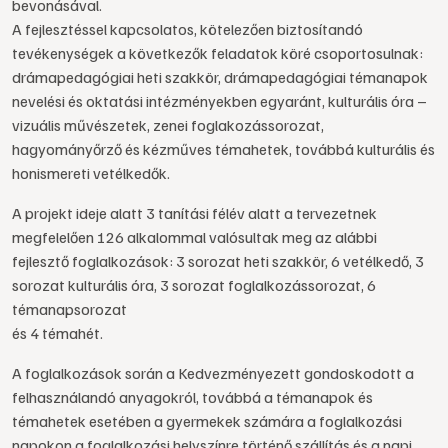
bevonásával.
A fejlesztéssel kapcsolatos, kötelezően biztosítandó
tevékenységek a következők feladatok köré csoportosulnak:
drámapedagógiai heti szakkör, drámapedagógiai témanapok
nevelési és oktatási intézményekben egyaránt, kulturális óra –
vizuális művészetek, zenei foglakozássorozat,
hagyományőrző és kézműves témahetek, továbbá kulturális és
honismereti vetélkedők.
A projekt ideje alatt 3 tanítási félév alatt a tervezetnek
megfelelően 126 alkalommal valósultak meg az alábbi
fejlesztő foglalkozások: 3 sorozat heti szakkör, 6 vetélkedő, 3
sorozat kulturális óra, 3 sorozat foglalkozássorozat, 6
témanapsorozat
és 4 témahét.
A foglalkozások során a Kedvezményezett gondoskodott a
felhasználandó anyagokról, továbbá a témanapok és
témahetek esetében a gyermekek számára a foglalkozási
napokon a foglalkozási helyszínre történő szállítás és a napi