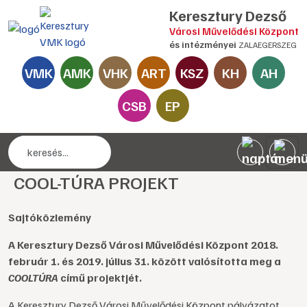
Keresztury Dezső
Városi Művelődési Központ
és intézményei
ZALAEGERSZEG
VMK
AMK
VHK
ART
KSZ
KH
AH
CSB
EP
COOL-TÚRA PROJEKT
Sajtóközlemény
A Keresztury Dezső Városi Művelődési Központ 2018.
február 1. és 2019. július 31. között valósította meg a
COOLTÚRA
című projektjét.
A Keresztury Dezső Városi Művelődési Központ pályázatot