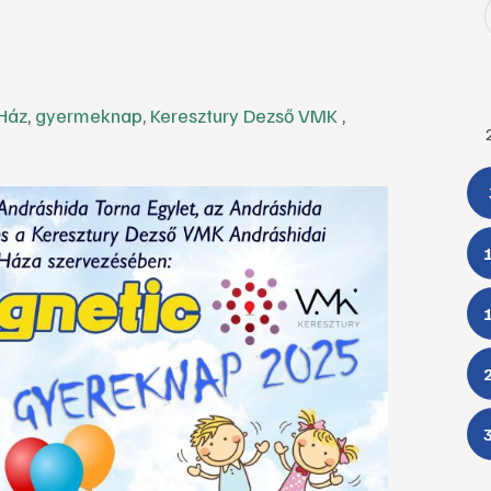
Ház
,
gyermeknap
,
Keresztury Dezső VMK
,