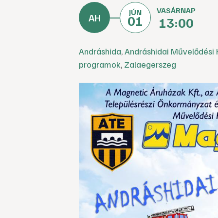
VASÁRNAP
JÚN
01
13:00
Andráshida
,
Andráshidai Művelődési 
programok
,
Zalaegerszeg