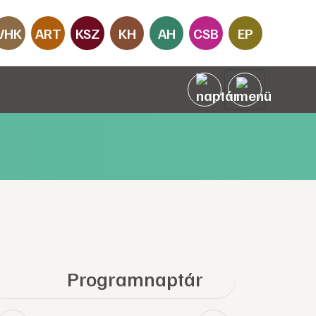
VHK
ART
KSZ
KH
AH
CSB
EP
Programnaptár