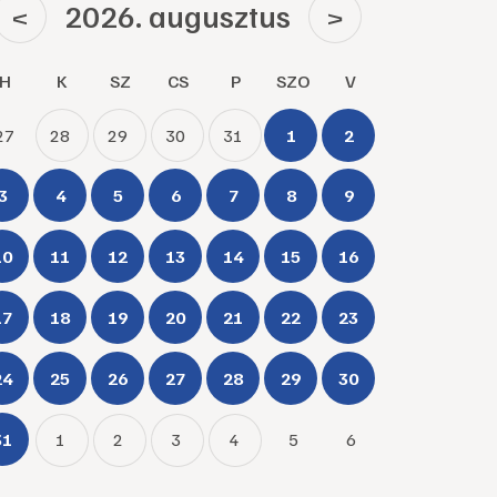
2026. augusztus
<
>
H
K
SZ
CS
P
SZO
V
27
28
29
30
31
1
2
3
4
5
6
7
8
9
10
11
12
13
14
15
16
17
18
19
20
21
22
23
24
25
26
27
28
29
30
31
1
2
3
4
5
6