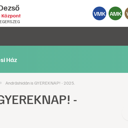
 Dezső
VMK
AMK
i Központ
EGERSZEG
si Ház
Andráshidán is GYEREKNAP! - 2025.
 GYEREKNAP! -