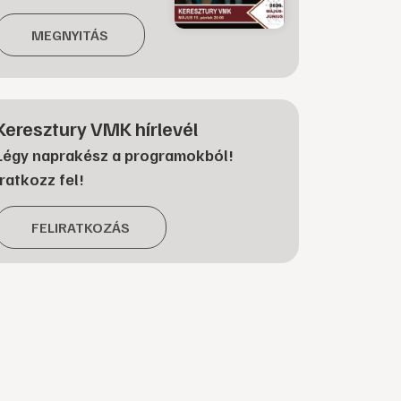
MEGNYITÁS
Keresztury VMK hírlevél
Légy naprakész a programokból!
Iratkozz fel!
FELIRATKOZÁS