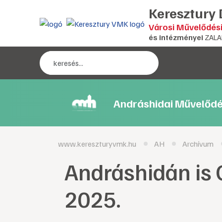
Keresztury
Városi Művelődés
és intézményei
ZALA
Andráshidai Művelődé
www.kereszturyvmk.hu
AH
Archívum
Andráshidán is
2025.