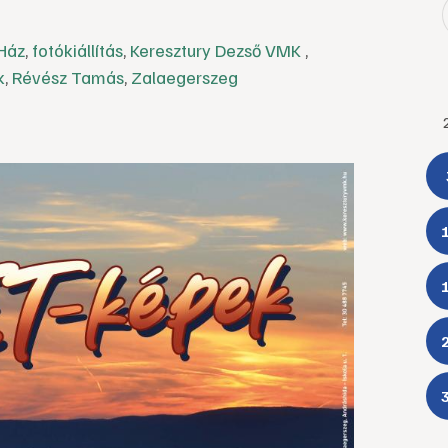
Ház
,
fotókiállítás
,
Keresztury Dezső VMK
,
k
,
Révész Tamás
,
Zalaegerszeg