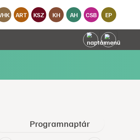
VHK
ART
KSZ
KH
AH
CSB
EP
Programnaptár