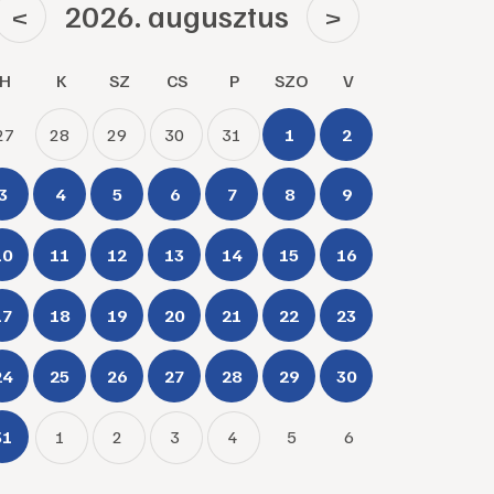
2026. augusztus
<
>
H
K
SZ
CS
P
SZO
V
27
28
29
30
31
1
2
3
4
5
6
7
8
9
10
11
12
13
14
15
16
17
18
19
20
21
22
23
24
25
26
27
28
29
30
31
1
2
3
4
5
6