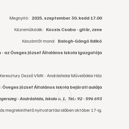
Megnyitó:
2025. szeptember 30. kedd 17.00
Közreműködik:
Kocsis Csaba - gitár, zene
Köszöntőt mond:
Balogh-Gángó Ildikó
 - az Öveges József Általános Iskola igazgatója
Keresztury Dezső VMK - Andráshidai Művelődési Ház
n:
Öveges József Általános iskola bejárati aulája
gerszeg - Andráshida, Iskola u. 1. Tel.: 92 - 596 693
ítás megtekinthető nyitvatartási időben október 17-ig.