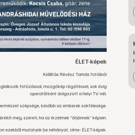
ÉLET-képek
Kiállítás Révész Tamás fotóiból
glalkozik fotózással, mozgókép rögzítéssel, sok évig
operatőrként dolgozott a helyi TV-nél.
ermészet szépsége, később az emberek sokfélesége.
ökít meg, szereti, ha az érzelmek “átjönnek” képein.
ton ezekből mutatunk be néhányat, címe: ÉLET-képek.