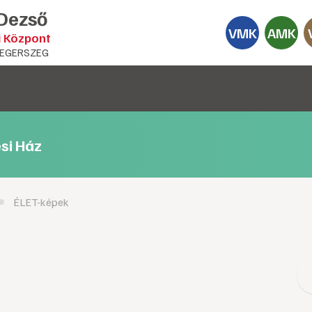
 Dezső
VMK
AMK
i Központ
EGERSZEG
si Ház
ÉLET-képek