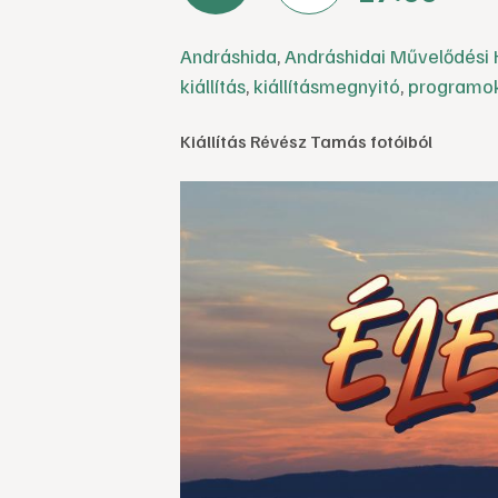
Andráshida
,
Andráshidai Művelődési 
kiállítás
,
kiállításmegnyitó
,
programo
Kiállítás Révész Tamás fotóiból