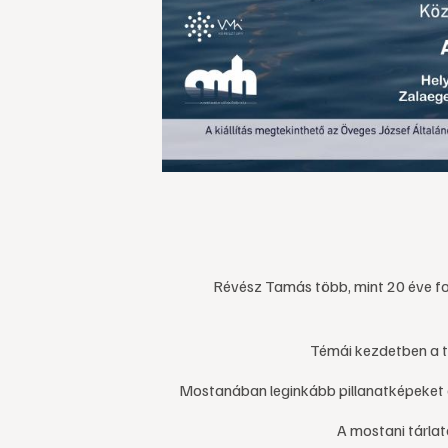
Révész Tamás több, mint 20 éve fo
Témái kezdetben a t
Mostanában leginkább pillanatképeket ör
A mostani tárla