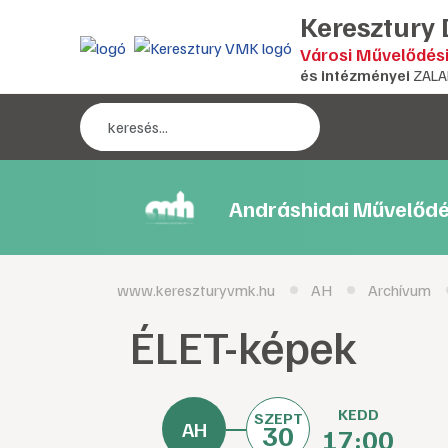
Keresztury
Városi Művelődés
és intézményei
ZALA
Andráshidai Művelődé
www.kereszturyvmk.hu
AH
Archívum
ÉLET-képek
KEDD
SZEPT
30
17:00