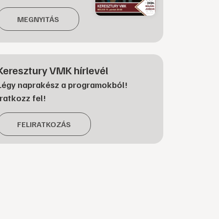
MEGNYITÁS
Keresztury VMK hírlevél
Légy naprakész a programokból!
Iratkozz fel!
FELIRATKOZÁS