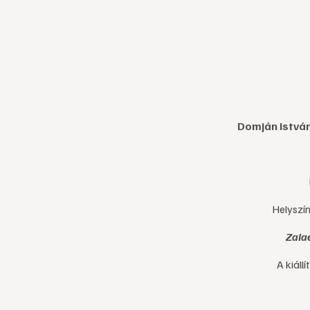
Domján István
Helyszí
Zalae
A kiáll