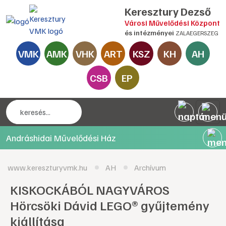
Keresztury Dezső
Városi Művelődési Központ
és intézményei
ZALAEGERSZEG
VMK
AMK
VHK
ART
KSZ
KH
AH
CSB
EP
Andráshidai Művelődési Ház
www.kereszturyvmk.hu
AH
Archívum
KISKOCKÁBÓL NAGYVÁROS
Hörcsöki Dávid LEGO® gyűjtemény
kiállítása