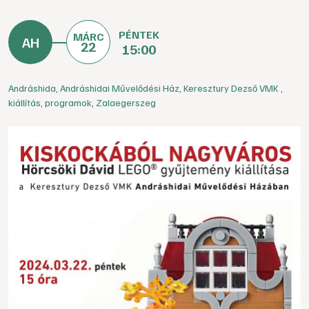
PÉNTEK
MÁRC
22
15:00
Andráshida
,
Andráshidai Művelődési Ház
,
Keresztury Dezső VMK
,
kiállítás
,
programok
,
Zalaegerszeg