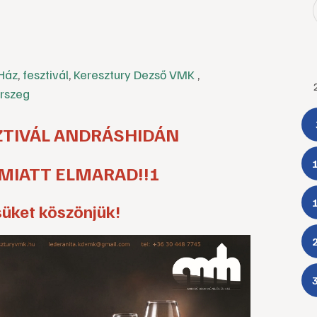
Ház
,
fesztivál
,
Keresztury Dezső VMK
,
rszeg
ZTIVÁL ANDRÁSHIDÁN
 MIATT ELMARAD!!!
üket köszönjük!