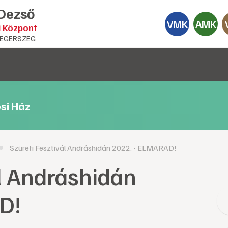
 Dezső
VMK
AMK
i Központ
EGERSZEG
si Ház
Szüreti Fesztivál Andráshidán 2022. - ELMARAD!
ál Andráshidán
D!