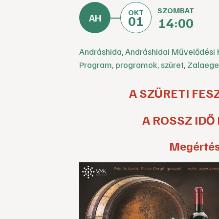
SZOMBAT
OKT
01
14:00
Andráshida
,
Andráshidai Művelődési 
Program
,
programok
,
szüret
,
Zalaege
A SZÜRETI FES
A ROSSZ IDŐ
Megértés