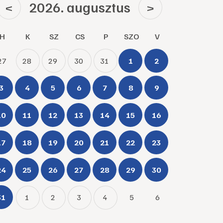
2026. augusztus
<
>
H
K
SZ
CS
P
SZO
V
27
28
29
30
31
1
2
3
4
5
6
7
8
9
10
11
12
13
14
15
16
17
18
19
20
21
22
23
24
25
26
27
28
29
30
31
1
2
3
4
5
6