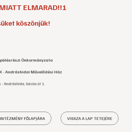
 MIATT ELMARAD!!!
üket köszönjük!
epülésrészi Önkormányzata
K - Andráshidai Művelődési Ház
- Andráshida, Iskola út 1.
 INTÉZMÉNY FŐLAPJÁRA
VISSZA A LAP TETEJÉRE