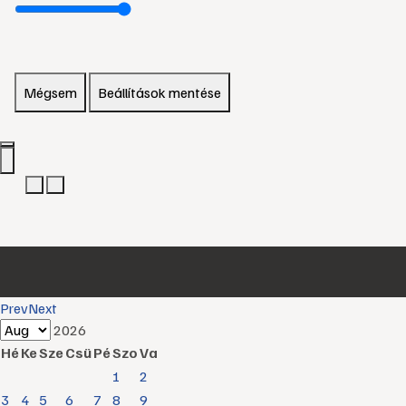
Mégsem
Beállítások mentése
Prev
Next
2026
Hé
Ke
Sze
Csü
Pé
Szo
Va
1
2
3
4
5
6
7
8
9