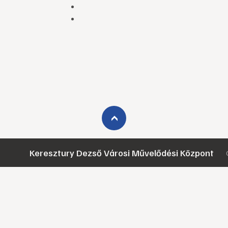
›
Keresztury Dezső Városi Művelődési Központ