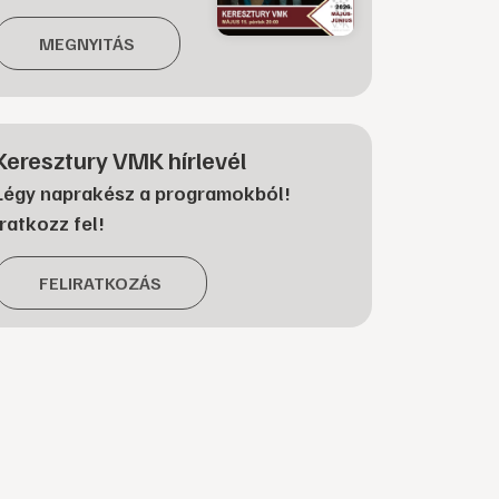
MEGNYITÁS
Keresztury VMK hírlevél
Légy naprakész a programokból!
Iratkozz fel!
FELIRATKOZÁS