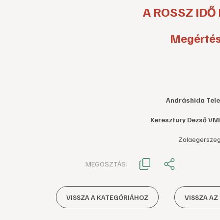
A ROSSZ IDŐ
Megértés
Andráshida Tel
Keresztury Dezső VM
Zalaegerszeg 
MEGOSZTÁS:
VISSZA A KATEGÓRIÁHOZ
VISSZA AZ