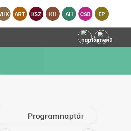
VHK
ART
KSZ
KH
AH
CSB
EP
Programnaptár