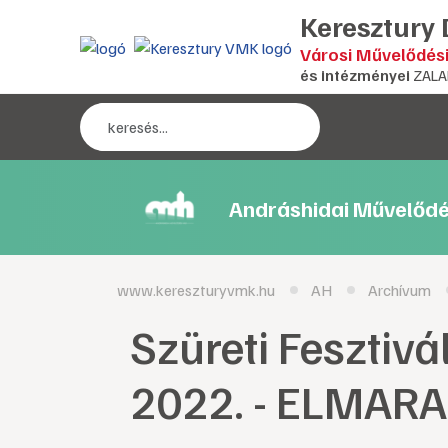
Keresztury
Városi Művelődés
és intézményei
ZALA
Andráshidai Művelődé
www.kereszturyvmk.hu
AH
Archívum
Szüreti Fesztiv
2022. - ELMARA