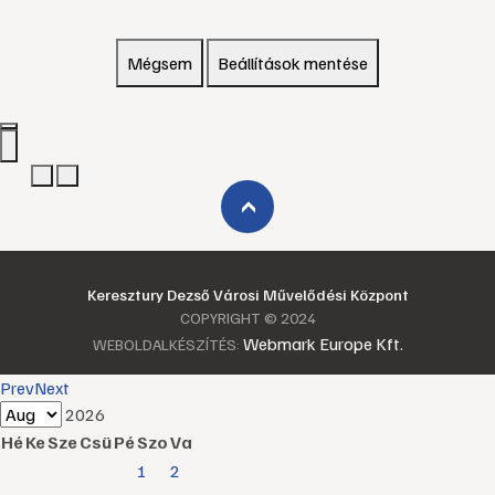
Mégsem
Beállítások mentése
›
Keresztury Dezső Városi Művelődési Központ
COPYRIGHT © 2024
Webmark Europe Kft.
WEBOLDALKÉSZÍTÉS:
Prev
Next
2026
Hé
Ke
Sze
Csü
Pé
Szo
Va
1
2