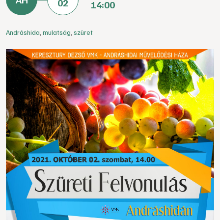
02
14:00
Andráshida
,
mulatság
,
szüret