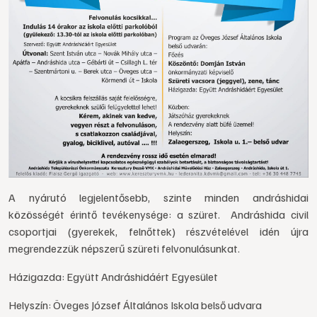
A nyárutó legjelentősebb, szinte minden andráshidai
közösségét érintő tevékenysége: a szüret. Andráshida civil
csoportjai (gyerekek, felnőttek) részvételével idén újra
megrendezzük népszerű szüreti felvonulásunkat.
Házigazda: Együtt Andráshidáért Egyesület
Helyszín: Öveges József Általános Iskola belső udvara