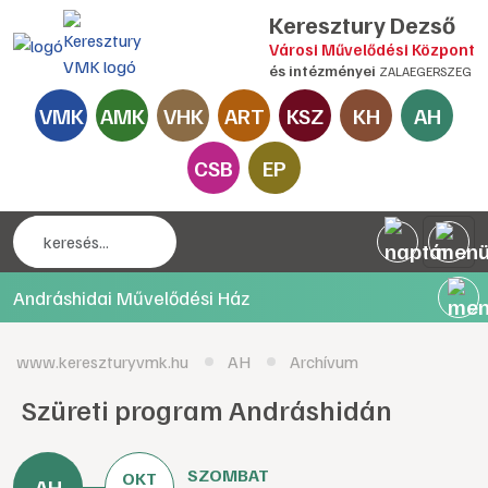
Keresztury Dezső
Városi Művelődési Központ
és intézményei
ZALAEGERSZEG
VMK
AMK
VHK
ART
KSZ
KH
AH
CSB
EP
Andráshidai Művelődési Ház
www.kereszturyvmk.hu
AH
Archívum
Szüreti program Andráshidán
SZOMBAT
OKT