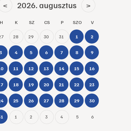
2026. augusztus
<
>
H
K
SZ
CS
P
SZO
V
27
28
29
30
31
1
2
3
4
5
6
7
8
9
10
11
12
13
14
15
16
17
18
19
20
21
22
23
24
25
26
27
28
29
30
31
1
2
3
4
5
6