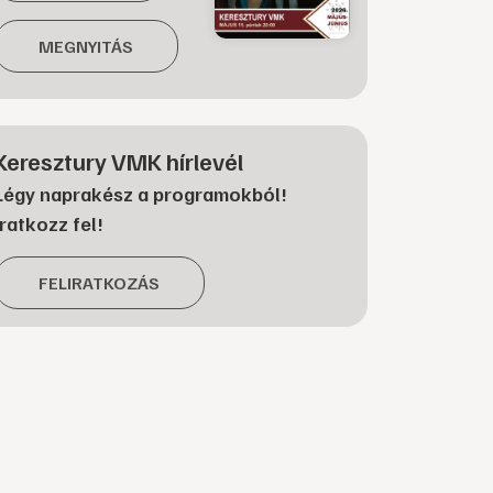
MEGNYITÁS
Keresztury VMK hírlevél
Légy naprakész a programokból!
Iratkozz fel!
FELIRATKOZÁS