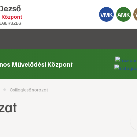
 Dezső
VMK
AMK
i Központ
EGERSZEG
ános Művelődési Központ
Csillagleső sorozat
zat