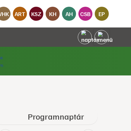
VHK
ART
KSZ
KH
AH
CSB
EP
Programnaptár