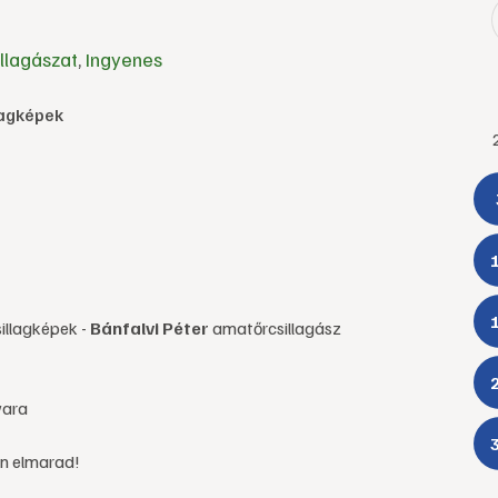
illagászat
,
Ingyenes
llagképek
sillagképek -
Bánfalvi Péter
amatőrcsillagász
vara
én elmarad!