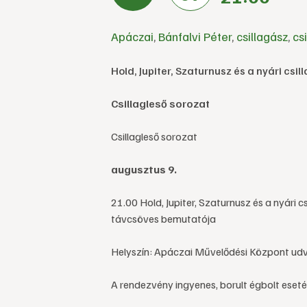
Apáczai
,
Bánfalvi Péter
,
csillagász
,
cs
Hold, Jupiter, Szaturnusz és a nyári csi
Csillagleső sorozat
Csillagleső sorozat
augusztus 9.
21.00 Hold, Jupiter, Szaturnusz és a nyári c
távcsöves bemutatója
Helyszín: Apáczai Művelődési Központ ud
A rendezvény ingyenes, borult égbolt eset