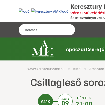
Keresztury
Városi Művelődés
és intézményei
ZALA
Apáczai Csere J
www.kereszturyvmk.hu
AMK
Archívum
Csillagleső soro
PÉNTEK
AUG
09
21:00