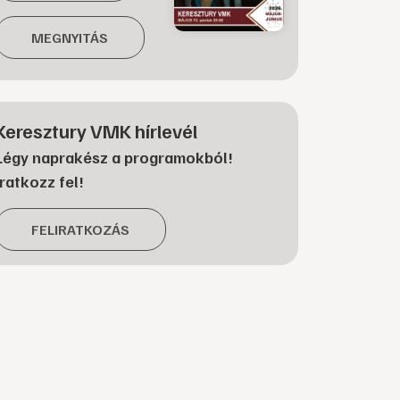
MEGNYITÁS
Keresztury VMK hírlevél
Légy naprakész a programokból!
Iratkozz fel!
FELIRATKOZÁS