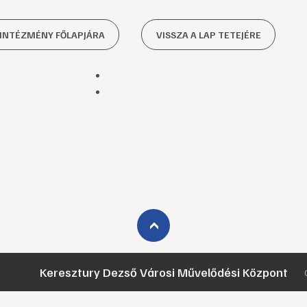
 INTÉZMÉNY FŐLAPJÁRA
VISSZA A LAP TETEJÉRE
›
Keresztury Dezső Városi Művelődési Központ