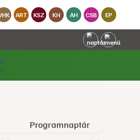
VHK
ART
KSZ
KH
AH
CSB
EP
Programnaptár