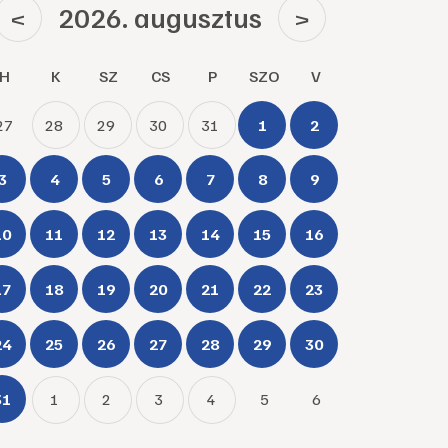
2026. augusztus
<
>
H
K
SZ
CS
P
SZO
V
27
28
29
30
31
1
2
3
4
5
6
7
8
9
10
11
12
13
14
15
16
17
18
19
20
21
22
23
24
25
26
27
28
29
30
31
1
2
3
4
5
6