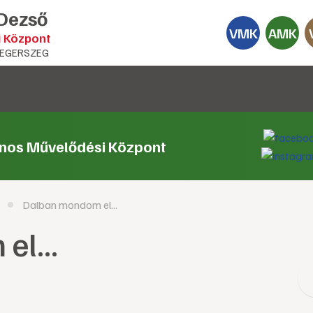
 Dezső
VMK
AMK
i Központ
EGERSZEG
ános Művelődési Központ
Dalban mondom el...
l...