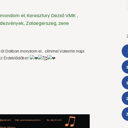
 mondom el
,
Keresztury Dezső VMK
,
ndezvények
,
Zalaegerszeg
,
zene
tól Dalban mondom el… címmel Valentin napi
 az Érdeklődőket