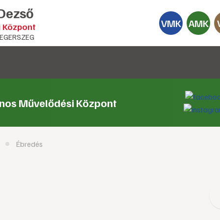
 Dezső
VMK
AMK
i Központ
EGERSZEG
ános Művelődési Központ
Ébredés