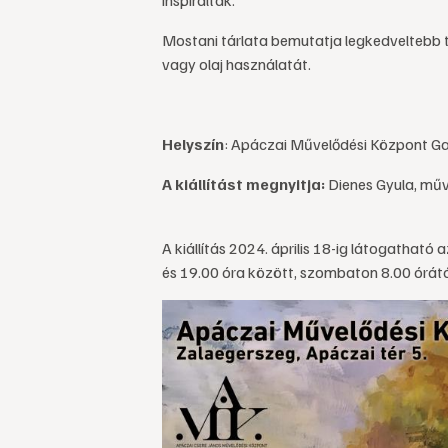
inspirálták.
Mostani tárlata bemutatja legkedveltebb tech
vagy olaj használatát.
Helyszín
: Apáczai Művelődési Központ Gal
A kiállítást megnyitja:
Dienes Gyula, mű
A kiállítás 2024. április 18-ig látogatható
és 19.00 óra között, szombaton 8.00 órátó