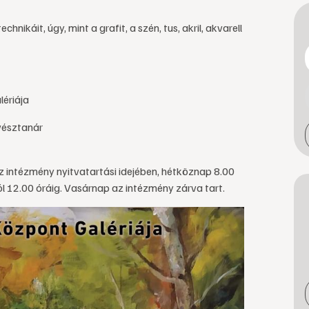
nikáit, úgy, mint a grafit, a szén, tus, akril, akvarell
ériája
vésztanár
 az intézmény nyitvatartási idejében, hétköznap 8.00
l 12.00 óráig. Vasárnap az intézmény zárva tart.