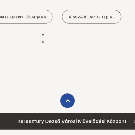
 INTÉZMÉNY FŐLAPJÁRA
VISSZA A LAP TETEJÉRE
›
Keresztury Dezső Városi Művelődési Központ