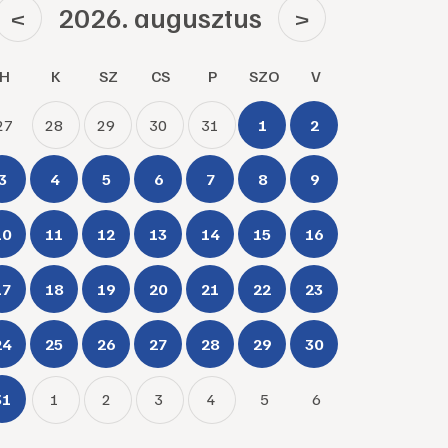
2026. augusztus
<
>
H
K
SZ
CS
P
SZO
V
27
28
29
30
31
1
2
3
4
5
6
7
8
9
10
11
12
13
14
15
16
17
18
19
20
21
22
23
24
25
26
27
28
29
30
31
1
2
3
4
5
6