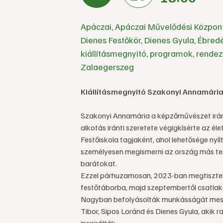
Apáczai
,
Apáczai Művelődési Közpon
Dienes Festőkör
,
Dienes Gyula
,
Ébred
kiállításmegnyitó
,
programok
,
rendez
Zalaegerszeg
Kiállításmegnyitó Szakonyi Annamária
Szakonyi Annamária a képzőművészet iránt 
alkotás iránti szeretete végigkísérte az éle
Festőiskola tagjaként, ahol lehetősége nyíl
személyesen megismerni az ország más ter
barátokat.
Ezzel párhuzamosan, 2023-ban megtisztelt
festőtáborba, majd szeptembertől csatlakoz
Nagyban befolyásolták munkásságát meste
Tibor, Sipos Loránd és Dienes Gyula, akik ra