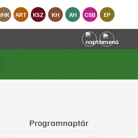
VHK
ART
KSZ
KH
AH
CSB
EP
Programnaptár