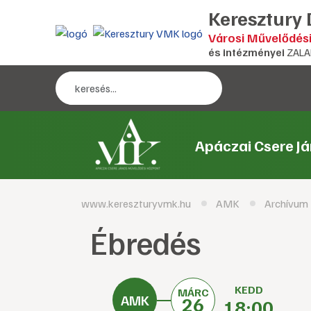
Keresztury
Városi Művelődés
és intézményei
ZALA
Apáczai Csere J
www.kereszturyvmk.hu
AMK
Archívum
Ébredés
KEDD
MÁRC
26
18:00