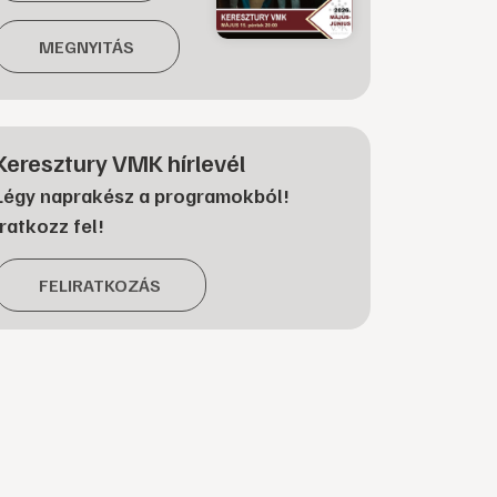
MEGNYITÁS
Keresztury VMK hírlevél
Légy naprakész a programokból!
Iratkozz fel!
FELIRATKOZÁS