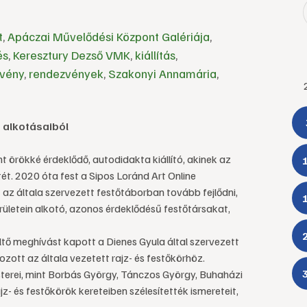
t
,
Apáczai Művelődési Központ Galériája
,
és
,
Keresztury Dezső VMK
,
kiállítás
,
vény
,
rendezvények
,
Szakonyi Annamária
,
 alkotásaiból
örökké érdeklődő, autodidakta kiállító, akinek az
tét. 2020 óta fest a Sipos Loránd Art Online
t az általa szervezett festőtáborban tovább fejlődni,
ületein alkotó, azonos érdeklődésű festőtársakat,
ő meghívást kapott a Dienes Gyula által szervezett
ott az általa vezetett rajz- és festőkörhöz.
rei, mint Borbás György, Tánczos György, Buhaházi
jz- és festőkörök kereteiben szélesítették ismereteit,