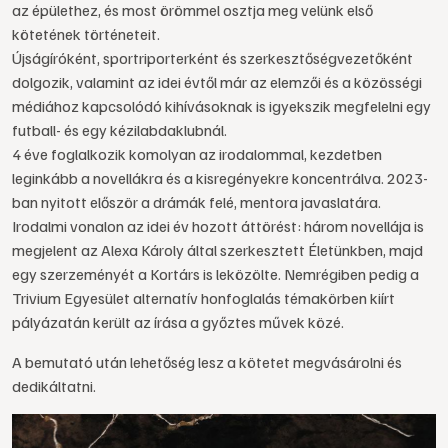
az épülethez, és most örömmel osztja meg velünk első
kötetének történeteit.
Újságíróként, sportriporterként és szerkesztőségvezetőként
dolgozik, valamint az idei évtől már az elemzői és a közösségi
médiához kapcsolódó kihívásoknak is igyekszik megfelelni egy
futball- és egy kézilabdaklubnál.
4 éve foglalkozik komolyan az irodalommal, kezdetben
leginkább a novellákra és a kisregényekre koncentrálva. 2023-
ban nyitott először a drámák felé, mentora javaslatára.
Irodalmi vonalon az idei év hozott áttörést: három novellája is
megjelent az Alexa Károly által szerkesztett Életünkben, majd
egy szerzeményét a Kortárs is leközölte. Nemrégiben pedig a
Trivium Egyesület alternatív honfoglalás témakörben kiírt
pályázatán került az írása a győztes művek közé.
A bemutató után lehetőség lesz a kötetet megvásárolni és
dedikáltatni.