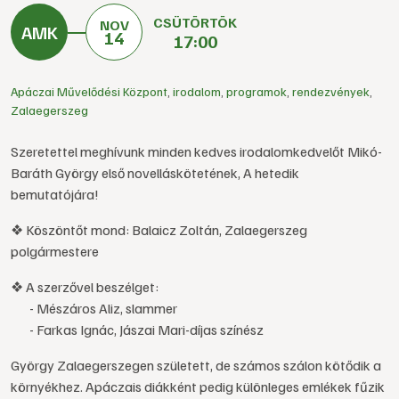
CSÜTÖRTÖK
NOV
14
17:00
Apáczai Művelődési Központ
,
irodalom
,
programok
,
rendezvények
,
Zalaegerszeg
Szeretettel meghívunk minden kedves irodalomkedvelőt Mikó-
Baráth György első novelláskötetének, A hetedik
bemutatójára!
❖ Köszöntőt mond: Balaicz Zoltán, Zalaegerszeg
polgármestere
❖ A szerzővel beszélget:
- Mészáros Aliz, slammer
- Farkas Ignác, Jászai Mari-díjas színész
György Zalaegerszegen született, de számos szálon kötődik a
környékhez. Apáczais diákként pedig különleges emlékek fűzik