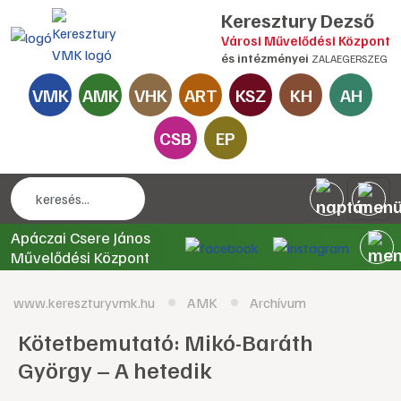
Keresztury Dezső
Városi Művelődési Központ
és intézményei
ZALAEGERSZEG
VMK
AMK
VHK
ART
KSZ
KH
AH
CSB
EP
Apáczai Csere János
Művelődési Központ
www.kereszturyvmk.hu
AMK
Archívum
Kötetbemutató: Mikó-Baráth
György – A hetedik