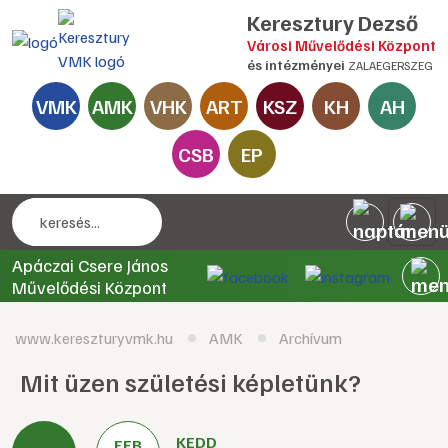
Keresztury Dezső
Városi Művelődési Központ
és intézményei
ZALAEGERSZEG
VMK
AMK
VHK
ART
KSZ
KH
AH
CSB
EP
Apáczai Csere János
Művelődési Központ
www.kereszturyvmk.hu
AMK
Archívum
Mit üzen születési képletünk?
KEDD
FEB