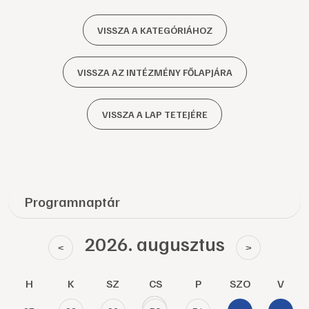
VISSZA A KATEGÓRIÁHOZ
VISSZA AZ INTÉZMÉNY FŐLAPJÁRA
VISSZA A LAP TETEJÉRE
Programnaptár
2026. augusztus
<
>
H
K
SZ
CS
P
SZO
V