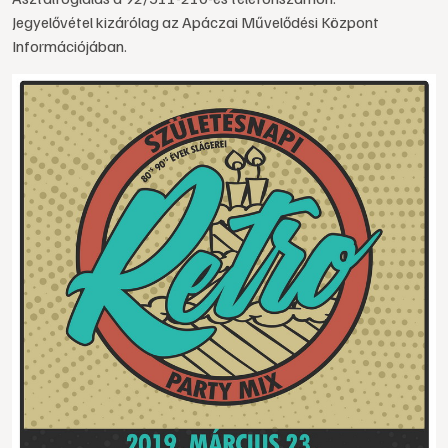
Jegyelővétel kizárólag az Apáczai Művelődési Központ
Információjában.