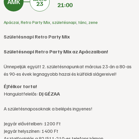
23
21:00
Apáczai
,
Retro Party Mix
,
születésnapi
,
tánc
,
zene
Születésnapi Retro Party Mix
Születésnapi Retro Party Mix az Apáczaiban!
Ünnepeljük együtt 2. születésnapunkat március 23-án a 80-as
és 90-es évek legnagyobb hazai és külföldi slágereivel!
Éjfélkor torta!
Hangulatfelelős:
DJ GÉZAA
A születésnaposoknak a belépés ingyenes!
Jegyár elővételben: 1200 Ft
Jegyár helyszínen: 1400 Ft
Asztalfoglalás a 92/511-210-es telefonszámon.