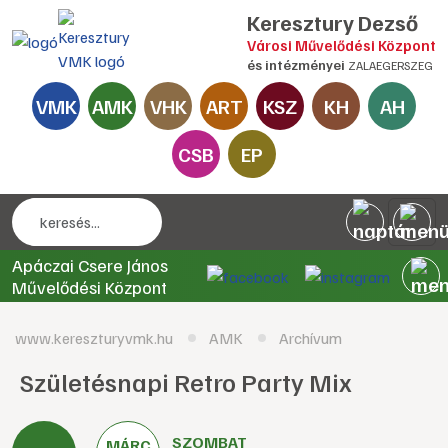
Keresztury Dezső
Városi Művelődési Központ
és intézményei
ZALAEGERSZEG
VMK
AMK
VHK
ART
KSZ
KH
AH
CSB
EP
Apáczai Csere János
Művelődési Központ
www.kereszturyvmk.hu
AMK
Archívum
Születésnapi Retro Party Mix
SZOMBAT
MÁRC