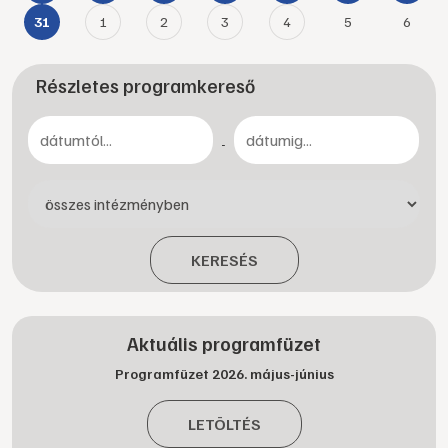
1
2
3
4
5
6
31
Részletes programkereső
-
KERESÉS
Aktuális programfüzet
Programfüzet 2026. május-június
LETÖLTÉS