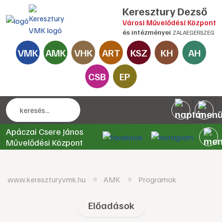
Keresztury Dezső
Városi Művelődési Központ
és intézményei
ZALAEGERSZEG
VMK
AMK
VHK
ART
KSZ
KH
AH
CSB
EP
Apáczai Csere János
Művelődési Központ
www.kereszturyvmk.hu
AMK
Programok
Előadások