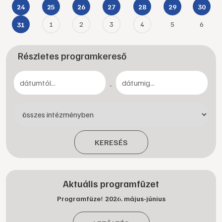
24
25
26
27
28
29
30
1
2
3
4
5
6
31
Részletes programkereső
-
KERESÉS
Aktuális programfüzet
Programfüzet 2026. május-június