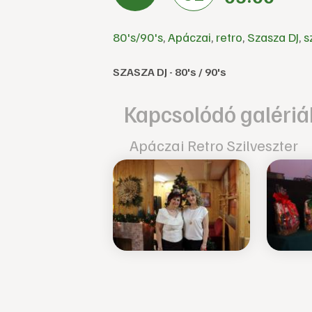
80's/90's
,
Apáczai
,
retro
,
Szasza DJ
,
s
SZASZA DJ - 80's / 90's
Kapcsolódó galériá
Apáczai Retro Szilveszter