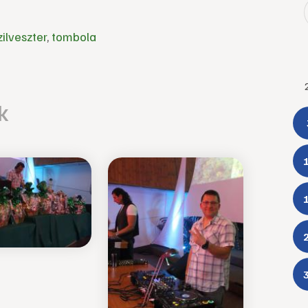
zilveszter
,
tombola
k