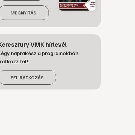
MEGNYITÁS
Keresztury VMK hírlevél
Légy naprakész a programokból!
Iratkozz fel!
FELIRATKOZÁS