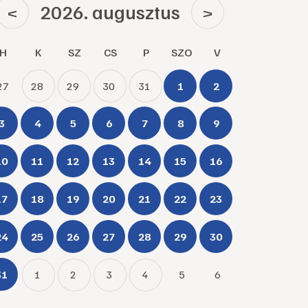
2026. augusztus
<
>
H
K
SZ
CS
P
SZO
V
27
28
29
30
31
1
2
3
4
5
6
7
8
9
10
11
12
13
14
15
16
17
18
19
20
21
22
23
24
25
26
27
28
29
30
31
1
2
3
4
5
6