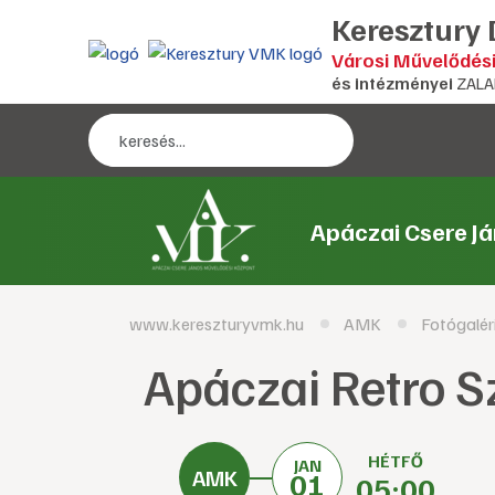
Keresztury
Városi Művelődés
és intézményei
ZALA
Apáczai Csere J
www.kereszturyvmk.hu
AMK
Fotógalér
Apáczai Retro S
HÉTFŐ
JAN
01
05:00