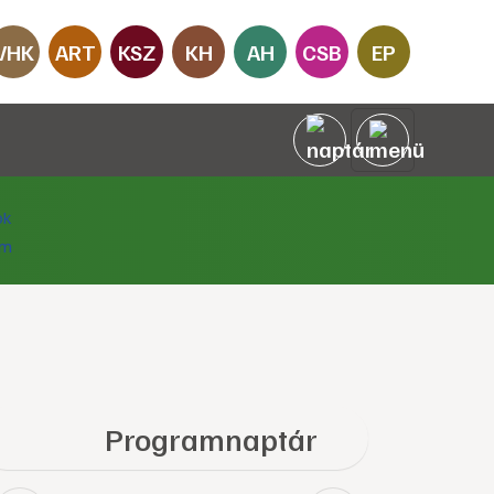
VHK
ART
KSZ
KH
AH
CSB
EP
Programnaptár