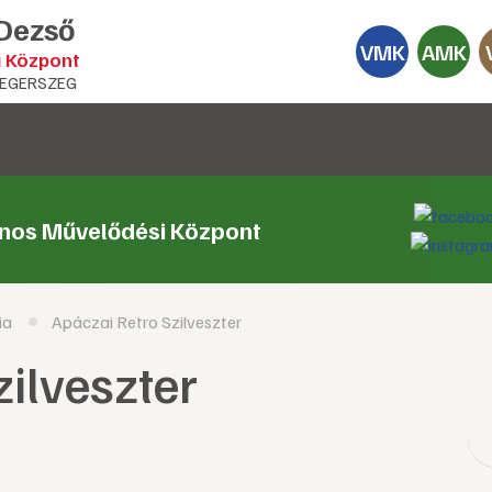
 Dezső
VMK
AMK
i Központ
EGERSZEG
ános Művelődési Központ
ia
Apáczai Retro Szilveszter
zilveszter