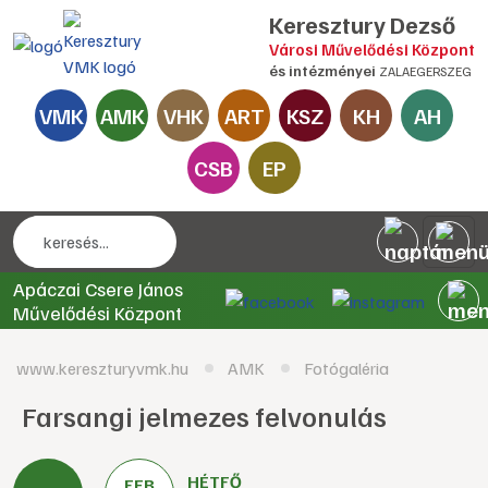
Keresztury Dezső
Városi Művelődési Központ
és intézményei
ZALAEGERSZEG
VMK
AMK
VHK
ART
KSZ
KH
AH
CSB
EP
Apáczai Csere János
Művelődési Központ
www.kereszturyvmk.hu
AMK
Fotógaléria
Farsangi jelmezes felvonulás
HÉTFŐ
FEB