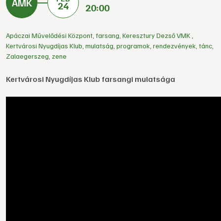
24
20:00
Apáczai Művelődési Központ
,
farsang
,
Keresztury Dezső VMK
,
Kertvárosi Nyugdíjas Klub
,
mulatság
,
programok
,
rendezvények
,
tánc
,
Zalaegerszeg
,
zene
Kertvárosi Nyugdíjas Klub farsangi mulatsága