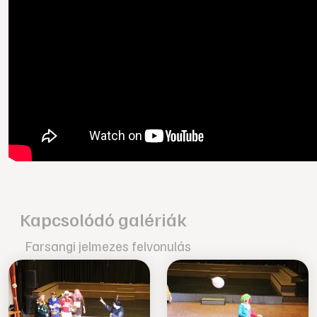
Kapcsolódó galériák
Farsangi jelmezes felvonulás