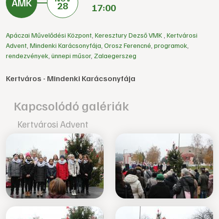
28
17:00
Apáczai Művelődési Központ
,
Keresztury Dezső VMK
,
Kertvárosi
Advent
,
Mindenki Karácsonyfája
,
Orosz Ferencné
,
programok
,
rendezvények
,
ünnepi műsor
,
Zalaegerszeg
Kertváros - Mindenki Karácsonyfája
Kapcsolódó galériák
Kertvárosi Advent