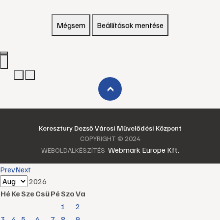
Mégsem
Beállítások mentése
›
Keresztury Dezső Városi Művelődési Központ
COPYRIGHT © 2024
Webmark Europe Kft.
WEBOLDALKÉSZÍTÉS:
Prev
Next
2026
Hé
Ke
Sze
Csü
Pé
Szo
Va
1
2
3
4
5
6
7
8
9