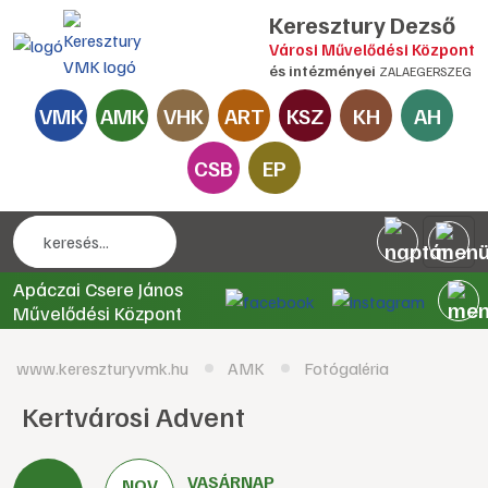
Keresztury Dezső
Városi Művelődési Központ
és intézményei
ZALAEGERSZEG
VMK
AMK
VHK
ART
KSZ
KH
AH
CSB
EP
Apáczai Csere János
Művelődési Központ
www.kereszturyvmk.hu
AMK
Fotógaléria
Kertvárosi Advent
VASÁRNAP
NOV