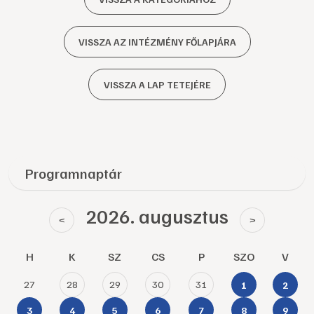
VISSZA AZ INTÉZMÉNY FŐLAPJÁRA
VISSZA A LAP TETEJÉRE
Programnaptár
2026. augusztus
<
>
H
K
SZ
CS
P
SZO
V
27
28
29
30
31
1
2
3
4
5
6
7
8
9