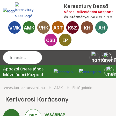
Keresztury Dezső
Városi Művelődési Központ
és intézményei
ZALAEGERSZEG
VMK
AMK
VHK
ART
KSZ
KH
AH
CSB
EP
Apáczai Csere János
Művelődési Központ
www.kereszturyvmk.hu
AMK
Fotógaléria
Kertvárosi Karácsony
VASÁRNAP
DEC