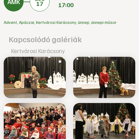
17
17:00
Advent
,
Apáczai
,
Kertvárosi Karácsony
,
ünnep
,
ünnepi műsor
Kapcsolódó galériák
Kertvárosi Karácsony