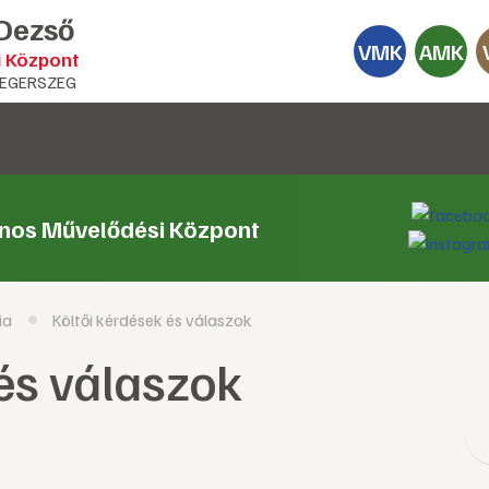
 Dezső
VMK
AMK
i Központ
EGERSZEG
ános Művelődési Központ
ia
Költői kérdések és válaszok
 és válaszok