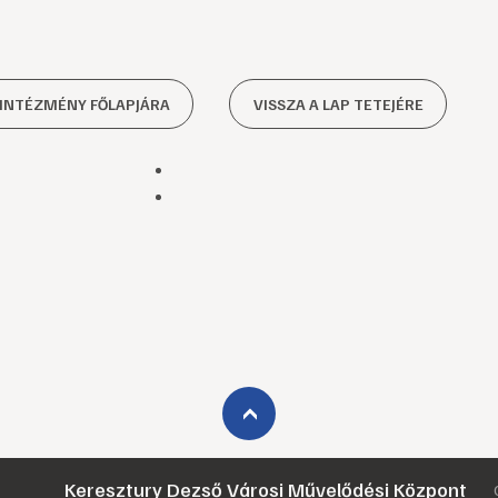
 INTÉZMÉNY FŐLAPJÁRA
VISSZA A LAP TETEJÉRE
›
Keresztury Dezső Városi Művelődési Központ