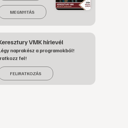
MEGNYITÁS
Keresztury VMK hírlevél
Légy naprakész a programokból!
Iratkozz fel!
FELIRATKOZÁS