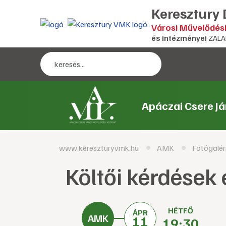
Keresztury
Városi Művelődés
és intézményei
ZALA
Apáczai Csere J
www.kereszturyvmk.hu
AMK
Fotógalér
Költői kérdések
HÉTFŐ
ÁPR
11
19:30