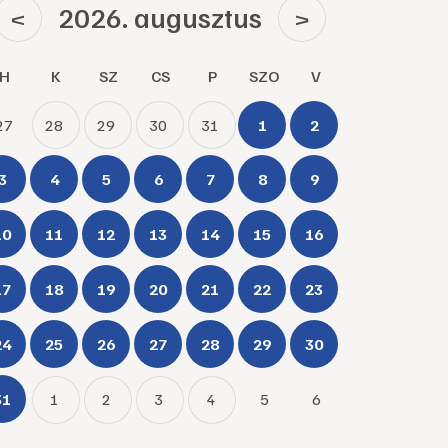
2026. augusztus
<
>
H
K
SZ
CS
P
SZO
V
27
28
29
30
31
1
2
3
4
5
6
7
8
9
10
11
12
13
14
15
16
17
18
19
20
21
22
23
24
25
26
27
28
29
30
31
1
2
3
4
5
6