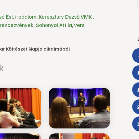
só Est
,
irodalom
,
Keresztury Dezső VMK
,
rendezvények
,
Sohonyai Attila
,
vers
,
yar Költészet Napja alkalmából
k