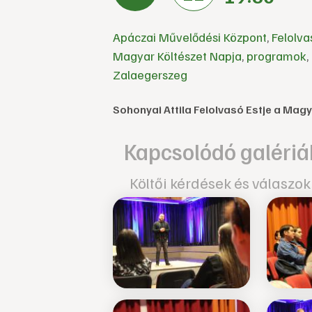
Apáczai Művelődési Központ
,
Felolva
Magyar Költészet Napja
,
programok
,
Zalaegerszeg
Sohonyai Attila Felolvasó Estje a Mag
Kapcsolódó galériá
Költői kérdések és válaszok