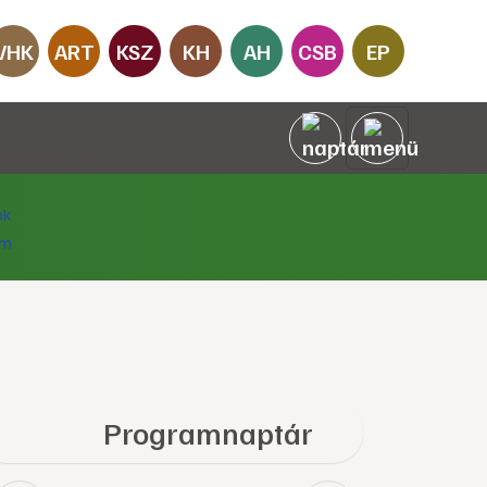
VHK
ART
KSZ
KH
AH
CSB
EP
Programnaptár