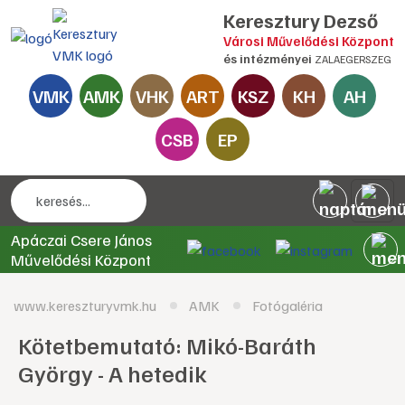
Keresztury Dezső
Városi Művelődési Központ
és intézményei
ZALAEGERSZEG
VMK
AMK
VHK
ART
KSZ
KH
AH
CSB
EP
Apáczai Csere János
Művelődési Központ
www.kereszturyvmk.hu
AMK
Fotógaléria
Kötetbemutató: Mikó-Baráth
György - A hetedik