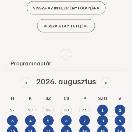
VISSZA AZ INTÉZMÉNY FŐLAPJÁRA
VISSZA A LAP TETEJÉRE
Programnaptár
2026. augusztus
<
>
H
K
SZ
CS
P
SZO
V
27
28
29
30
31
1
2
3
4
5
6
7
8
9
10
11
12
13
14
15
16