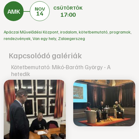
CSÜTÖRTÖK
NOV
14
17:00
Apáczai Művelődési Központ
,
irodalom
,
kötetbemutató
,
programok
,
rendezvények
,
Van egy hely
,
Zalaegerszeg
Kapcsolódó galériák
Kötetbemutató: Mikó-Baráth György - A
hetedik