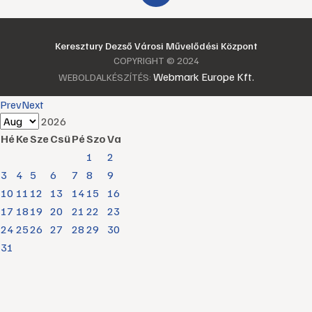
Keresztury Dezső Városi Művelődési Központ
COPYRIGHT © 2024
Webmark Europe Kft.
WEBOLDALKÉSZÍTÉS:
Prev
Next
2026
Hé
Ke
Sze
Csü
Pé
Szo
Va
1
2
3
4
5
6
7
8
9
10
11
12
13
14
15
16
17
18
19
20
21
22
23
24
25
26
27
28
29
30
31