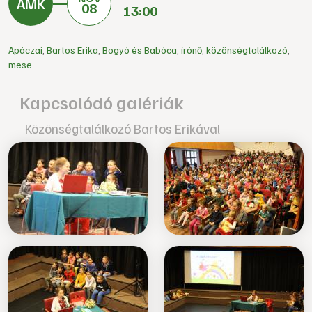
08
13:00
Apáczai
,
Bartos Erika
,
Bogyó és Babóca
,
írónő
,
közönségtalálkozó
,
mese
Kapcsolódó galériák
Közönségtalálkozó Bartos Erikával