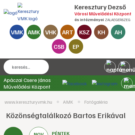
Keresztury Dezső
Városi Művelődési Központ
és intézményei
ZALAEGERSZEG
VMK
AMK
VHK
ART
KSZ
KH
AH
CSB
EP
Apáczai Csere János
Művelődési Központ
www.kereszturyvmk.hu
AMK
Fotógaléria
Közönségtalálkozó Bartos Erikával
PÉNTEK
NOV