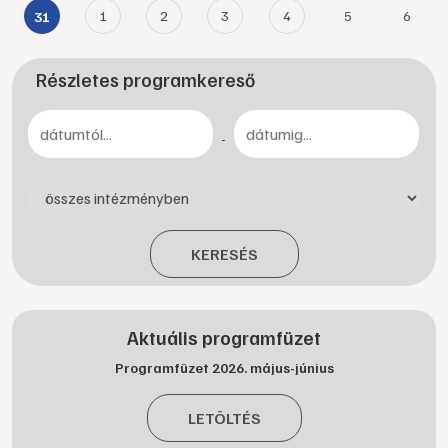
1
2
3
4
5
6
31
Részletes programkereső
-
KERESÉS
Aktuális programfüzet
Programfüzet 2026. május-június
LETÖLTÉS