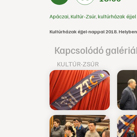
Apáczai
,
Kultúr-Zsúr
,
kultúrházak éjje
Kultúrházak éjjel-nappal 2018. Helybe
Kapcsolódó galériá
KULTÚR-ZSÚR