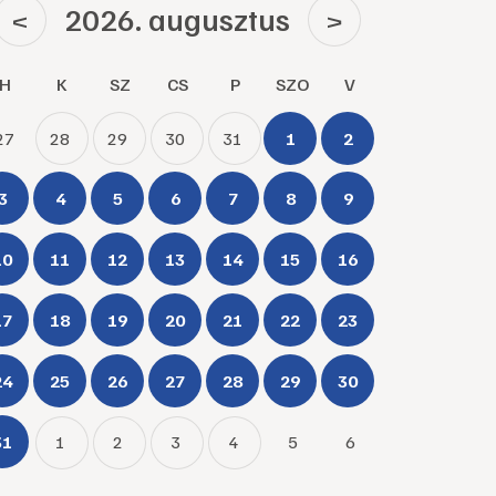
2026. augusztus
<
>
H
K
SZ
CS
P
SZO
V
27
28
29
30
31
1
2
3
4
5
6
7
8
9
10
11
12
13
14
15
16
17
18
19
20
21
22
23
24
25
26
27
28
29
30
31
1
2
3
4
5
6