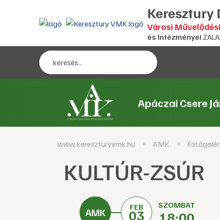
Keresztury
Városi Művelődés
és intézményei
ZALA
Apáczai Csere J
www.kereszturyvmk.hu
AMK
Fotógalér
KULTÚR-ZSÚR
SZOMBAT
FEB
03
18:00