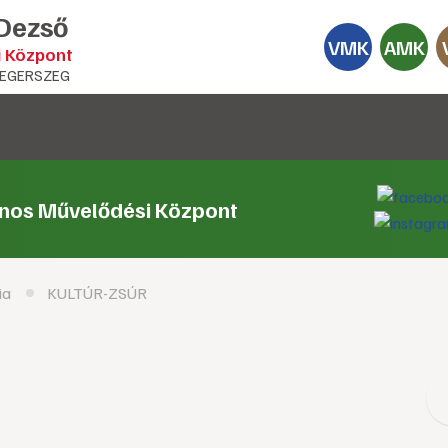
 Dezső
VMK
AMK
i Központ
EGERSZEG
ános Művelődési Központ
ia
KULTÚR-ZSÚR