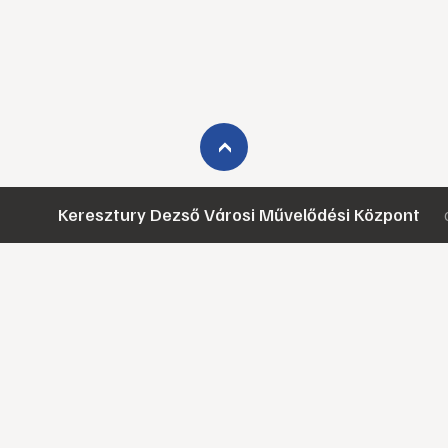
›
Keresztury Dezső Városi Művelődési Központ