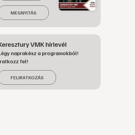
MEGNYITÁS
Keresztury VMK hírlevél
Légy naprakész a programokból!
Iratkozz fel!
FELIRATKOZÁS