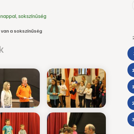
l nappal
,
sokszínűség
n van a sokszínűség
k