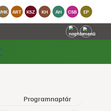
VHK
ART
KSZ
KH
AH
CSB
EP
Programnaptár