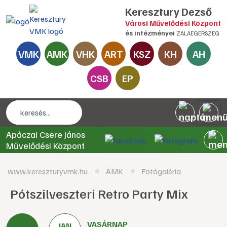
Keresztury Dezső
Városi Művelődési Központ
és intézményei
ZALAEGERSZEG
VMK
AMK
VHK
ART
KSZ
KH
AH
CSB
EP
Apáczai Csere János
Művelődési Központ
www.kereszturyvmk.hu
AMK
Fotógaléria
Pótszilveszteri Retro Party Mix
VASÁRNAP
JAN