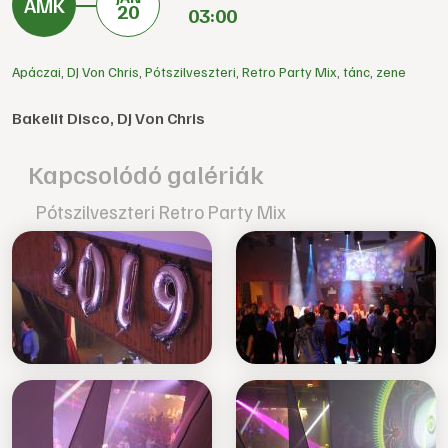
20
03:00
Apáczai
,
DJ Von Chris
,
Pótszilveszteri
,
Retro Party Mix
,
tánc
,
zene
Bakelit Disco, DJ Von Chris
Kapcsolódó galériák
Pótszilveszteri Retro Party Mix