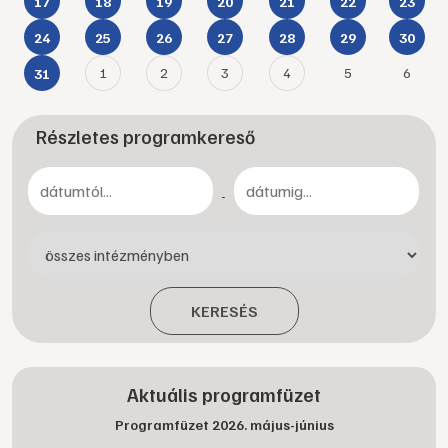
17
18
19
20
21
22
23
24
25
26
27
28
29
30
1
2
3
4
5
6
31
Részletes programkereső
-
KERESÉS
Aktuális programfüzet
Programfüzet 2026. május-június