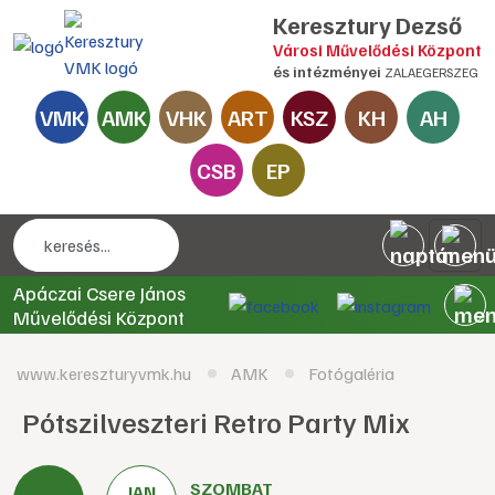
Keresztury Dezső
Városi Művelődési Központ
és intézményei
ZALAEGERSZEG
VMK
AMK
VHK
ART
KSZ
KH
AH
CSB
EP
Apáczai Csere János
Művelődési Központ
www.kereszturyvmk.hu
AMK
Fotógaléria
Pótszilveszteri Retro Party Mix
SZOMBAT
JAN