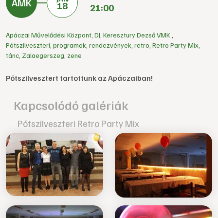
18
21:00
Apáczai Művelődési Központ
,
DJ
,
Keresztury Dezső VMK
,
Pótszilveszteri
,
programok
,
rendezvények
,
retro
,
Retro Party Mix
,
tánc
,
Zalaegerszeg
,
zene
Pótszilvesztert tartottunk az Apáczaiban!
Kapcsolódó galériák
Pótszilveszteri Retro Party Mix