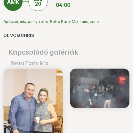
20
04:00
Apáczai
,
mix
,
party
,
retro
,
Retro Party Mix
,
tánc
,
zene
DJ: VON CHRIS
Kapcsolódó galériák
Retro Party Mix