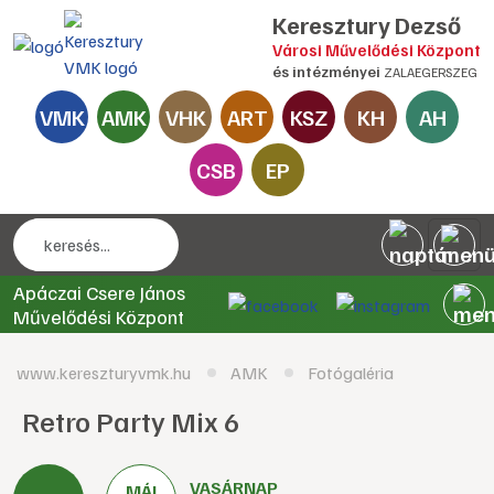
Keresztury Dezső
Városi Művelődési Központ
és intézményei
ZALAEGERSZEG
VMK
AMK
VHK
ART
KSZ
KH
AH
CSB
EP
Apáczai Csere János
Művelődési Központ
www.kereszturyvmk.hu
AMK
Fotógaléria
Retro Party Mix 6
VASÁRNAP
MÁJ