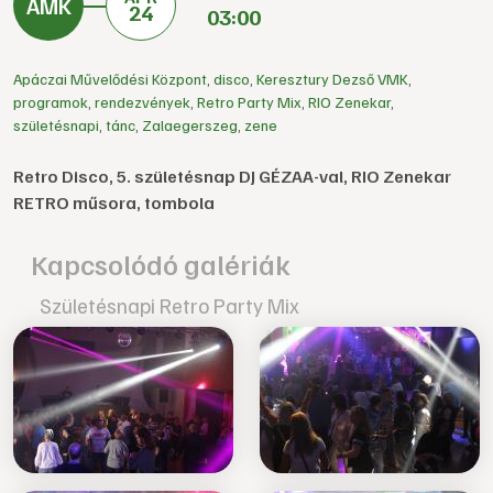
24
03:00
Apáczai Művelődési Központ
,
disco
,
Keresztury Dezső VMK
,
programok
,
rendezvények
,
Retro Party Mix
,
RIO Zenekar
,
születésnapi
,
tánc
,
Zalaegerszeg
,
zene
Retro Disco, 5. születésnap DJ GÉZAA-val, RIO Zenekar
RETRO műsora, tombola
Kapcsolódó galériák
Születésnapi Retro Party Mix