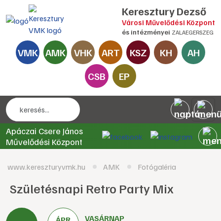
Keresztury Dezső
Városi Művelődési Központ
és intézményei
ZALAEGERSZEG
VMK
AMK
VHK
ART
KSZ
KH
AH
CSB
EP
Apáczai Csere János
Művelődési Központ
www.kereszturyvmk.hu
AMK
Fotógaléria
Születésnapi Retro Party Mix
VASÁRNAP
ÁPR