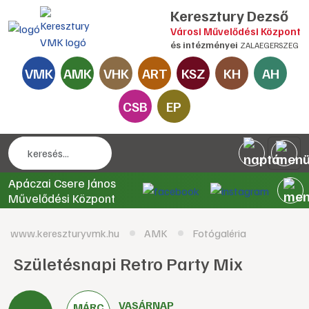
Keresztury Dezső
Városi Művelődési Központ
és intézményei
ZALAEGERSZEG
VMK
AMK
VHK
ART
KSZ
KH
AH
CSB
EP
Apáczai Csere János
Művelődési Központ
www.kereszturyvmk.hu
AMK
Fotógaléria
Születésnapi Retro Party Mix
VASÁRNAP
MÁRC