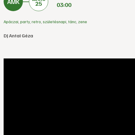
25
03:00
Apáczai
,
party
,
retro
,
születésnapi
,
tánc
,
zene
DJ Antal Géza