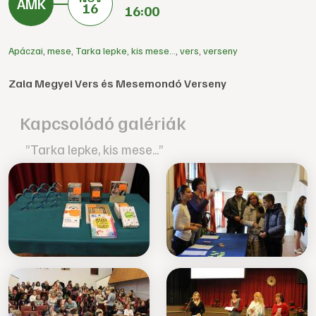
16
16:00
Apáczai
,
mese
,
Tarka lepke, kis mese...
,
vers
,
verseny
Zala Megyei Vers és Mesemondó Verseny
Kapcsolódó galériák
”Tarka lepke, kis mese...”