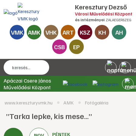
Keresztury Dezső
Városi Művelődési Központ
és intézményei
ZALAEGERSZEG
VMK
AMK
VHK
ART
KSZ
KH
AH
CSB
EP
Apáczai Csere János
Művelődési Központ
www.kereszturyvmk.hu
AMK
Fotógaléria
”Tarka lepke, kis mese...”
PÉNTEK
NOV