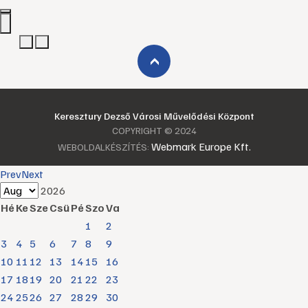
›
Keresztury Dezső Városi Művelődési Központ
COPYRIGHT © 2024
Webmark Europe Kft.
WEBOLDALKÉSZÍTÉS:
Prev
Next
2026
Hé
Ke
Sze
Csü
Pé
Szo
Va
1
2
3
4
5
6
7
8
9
10
11
12
13
14
15
16
17
18
19
20
21
22
23
24
25
26
27
28
29
30