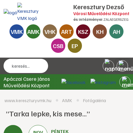
Keresztury Dezső
Városi Művelődési Központ
és intézményei
ZALAEGERSZEG
VMK
AMK
VHK
ART
KSZ
KH
AH
CSB
EP
Apáczai Csere János
Művelődési Központ
www.kereszturyvmk.hu
AMK
Fotógaléria
”Tarka lepke, kis mese...”
PÉNTEK
NOV