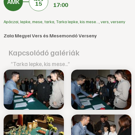
15
17:00
Apáczai
,
lepke
,
mese
,
tarka
,
Tarka lepke, kis mese...
,
vers
,
verseny
Zala Megyei Vers és Mesemondó Verseny
Kapcsolódó galériák
”Tarka lepke, kis mese...”