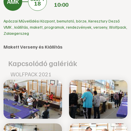
18
10:00
Apáczai Művelődési Központ
,
bemutató
,
börze
,
Keresztury Dezső
VMK
,
kiállítás
,
makett
,
programok
,
rendezvények
,
verseny
,
Wolfpack
,
Zalaegerszeg
Makett Verseny és Kiállítás
Kapcsolódó galériák
WOLFPACK 2021