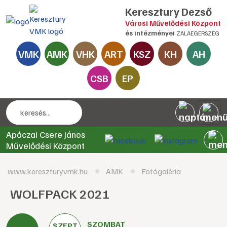
Keresztury Dezső
Városi Művelődési Központ
és intézményei
ZALAEGERSZEG
VMK
AMK
VHK
ART
KSZ
KH
AH
CSB
EP
Apáczai Csere János
Művelődési Központ
www.kereszturyvmk.hu
AMK
Fotógaléria
WOLFPACK 2021
SZOMBAT
SZEPT