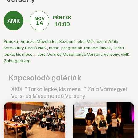
PÉNTEK
NOV
14
10:00
Apáczai
,
Apáczai Művelődési Központ
,
Jókai Mór
,
József Attila
,
Keresztury Dezső VMK
,
mese
,
programok
,
rendezvények
,
Tarka
lepke, kis mese...
,
vers
,
Vers és Mesemondó Verseny
,
verseny
,
VMK
,
Zalaegerszeg
Kapcsolódó galériák
XXIX. "Tarka lepke, kis mese..." Zala Vármegyei
Vers- és Mesemondó Verseny