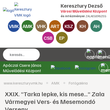
Keresztury Dezső
Városi Művelődési Központ
és intézményei
ZALAEGERSZEG
VMK
AMK
VHK
ART
KSZ
KH
AH
CSB
EP
Apáczai Csere János
Művelődési Központ
www.kereszturyvmk.hu
AMK
Fotógaléria
XXIX. "Tarka lepke, kis mese..." Zala
Vármegyei Vers- és Mesemondó
Verseny