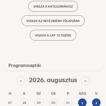
VISSZA A KATEGÓRIÁHOZ
VISSZA AZ INTÉZMÉNY FŐLAPJÁRA
VISSZA A LAP TETEJÉRE
Programnaptár
2026. augusztus
<
>
H
K
SZ
CS
P
SZO
V
27
28
29
30
31
1
2