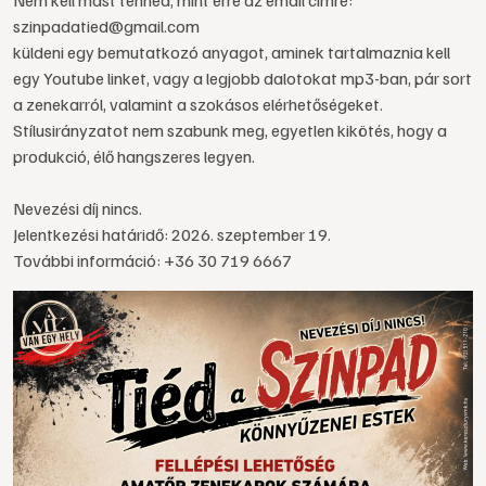
Nem kell mást tenned, mint erre az email címre:
szinpadatied@gmail.com
küldeni egy bemutatkozó anyagot, aminek tartalmaznia kell
egy Youtube linket, vagy a legjobb dalotokat mp3-ban, pár sort
a zenekarról, valamint a szokásos elérhetőségeket.
Stílusirányzatot nem szabunk meg, egyetlen kikötés, hogy a
produkció, élő hangszeres legyen.
Nevezési díj nincs.
Jelentkezési határidő: 2026. szeptember 19.
További információ: +36 30 719 6667