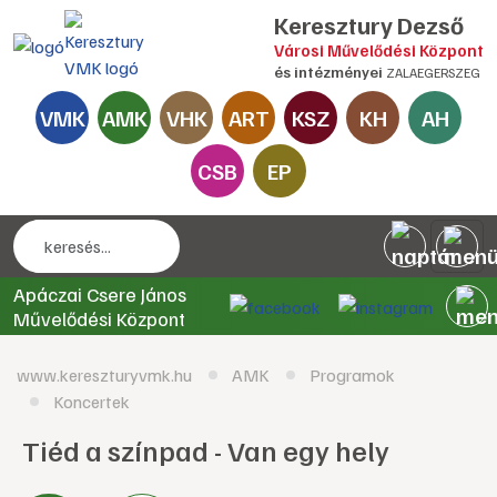
Keresztury Dezső
Városi Művelődési Központ
és intézményei
ZALAEGERSZEG
VMK
AMK
VHK
ART
KSZ
KH
AH
CSB
EP
Apáczai Csere János
Művelődési Központ
www.kereszturyvmk.hu
AMK
Programok
Koncertek
Tiéd a színpad - Van egy hely