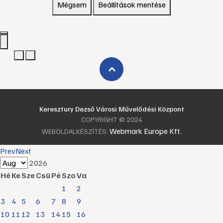
Mégsem
Beállítások mentése
›
Keresztury Dezső Városi Művelődési Központ
COPYRIGHT © 2024
Webmark Europe Kft.
WEBOLDALKÉSZÍTÉS:
Prev
Next
2026
Hé
Ke
Sze
Csü
Pé
Szo
Va
1
2
3
4
5
6
7
8
9
10
11
12
13
14
15
16