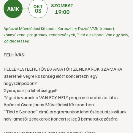
SZOMBAT
OKT
03
19:00
Apáczai Művelődési Központ
,
Keresztury Dezső VMK
,
koncert
,
könnyűzene
,
programok
,
rendezvények
,
Tiéd a színpad
,
Van egy hely
,
Zalaegerszeg
FELHÍVÁS!
FELLÉPÉSI LEHETŐSÉG AMATŐR ZENEKAROK SZÁMÁRA
Szeretnél végre közönség előtt koncertezni egy
nagyszínpadon?
Gyere, és élj a lehetőséggel!
Téged is várunk a VAN EGY HELY program keretén belül az
Apáczai Csere János Művelődési Központban.
"Tiéd a Színpad" című programunkon lehetőséget biztosítunk
helyi amatőr zenekarok koncert jellegű bemutatkozására.