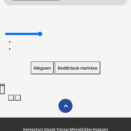
Mégsem
Beállítások mentése
›
Keresztury Dezső Városi Művelődési Központ