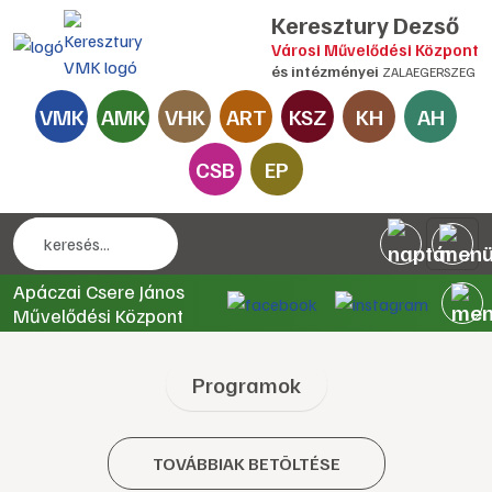
Keresztury Dezső
Városi Művelődési Központ
és intézményei
ZALAEGERSZEG
VMK
AMK
VHK
ART
KSZ
KH
AH
CSB
EP
Apáczai Csere János
Művelődési Központ
Programok
TOVÁBBIAK BETÖLTÉSE