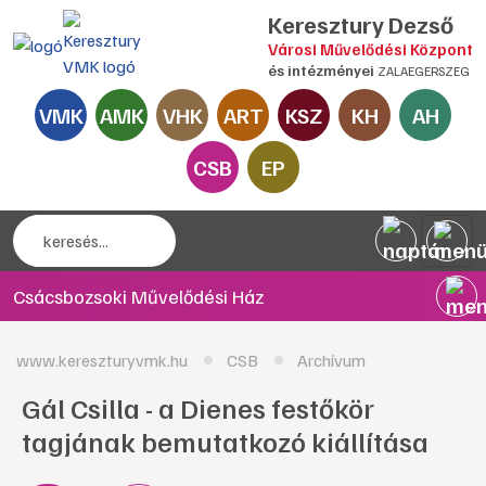
Keresztury Dezső
Városi Művelődési Központ
és intézményei
ZALAEGERSZEG
VMK
AMK
VHK
ART
KSZ
KH
AH
CSB
EP
Csácsbozsoki Művelődési Ház
www.kereszturyvmk.hu
CSB
Archívum
Gál Csilla - a Dienes festőkör
tagjának bemutatkozó kiállítása