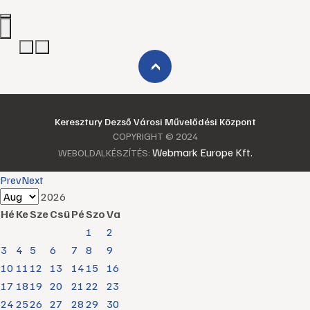
›
Keresztury Dezső Városi Művelődési Központ
COPYRIGHT © 2024
Webmark Europe Kft.
WEBOLDALKÉSZÍTÉS:
Prev
Next
2026
Hé
Ke
Sze
Csü
Pé
Szo
Va
1
2
3
4
5
6
7
8
9
10
11
12
13
14
15
16
17
18
19
20
21
22
23
24
25
26
27
28
29
30