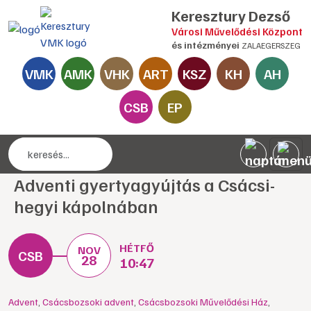
Keresztury Dezső
Városi Művelődési Központ
és intézményei
ZALAEGERSZEG
VMK
AMK
VHK
ART
KSZ
KH
AH
CSB
EP
Adventi gyertyagyújtás a Csácsi-
hegyi kápolnában
HÉTFŐ
NOV
28
10:47
Advent
,
Csácsbozsoki advent
,
Csácsbozsoki Művelődési Ház
,