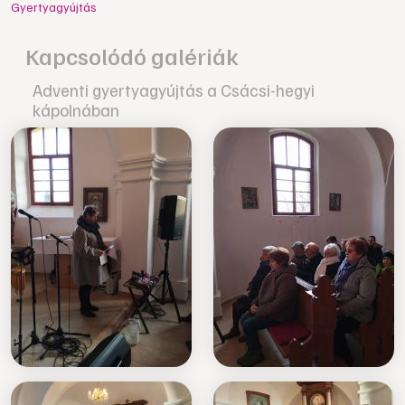
Gyertyagyújtás
Kapcsolódó galériák
Adventi gyertyagyújtás a Csácsi-hegyi
kápolnában