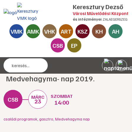
Keresztury Dezső
Városi Művelődési Központ
és intézményei
ZALAEGERSZEG
VMK
AMK
VHK
ART
KSZ
KH
AH
CSB
EP
Medvehagyma- nap 2019.
SZOMBAT
MÁRC
23
14:00
családi programok
,
gasztro
,
Medvehagyma nap