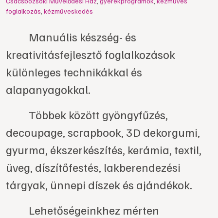
Csácsbozsoki Művelődési Ház
,
gyerekprogramok
,
kézműves
foglalkozás
,
kézműveskedés
Manuális készség- és
kreativitásfejlesztő foglalkozások
különleges technikákkal és
alapanyagokkal.
Többek között gyöngyfűzés,
decoupage, scrapbook, 3D dekorgumi,
gyurma, ékszerkészítés, kerámia, textil,
üveg, díszítőfestés, lakberendezési
tárgyak, ünnepi díszek és ajándékok.
Lehetőségeinkhez mérten