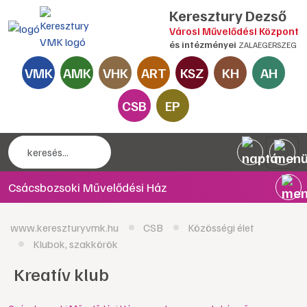
Keresztury Dezső
Városi Művelődési Központ
és intézményei
ZALAEGERSZEG
VMK
AMK
VHK
ART
KSZ
KH
AH
CSB
EP
Csácsbozsoki Művelődési Ház
www.kereszturyvmk.hu
CSB
Közösségi élet
Klubok, szakkörök
Kreatív klub