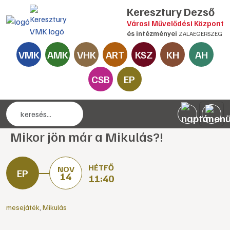
Keresztury Dezső
Városi Művelődési Központ
és intézményei
ZALAEGERSZEG
VMK
AMK
VHK
ART
KSZ
KH
AH
CSB
EP
Mikor jön már a Mikulás?!
HÉTFŐ
NOV
14
11:40
mesejáték
,
Mikulás