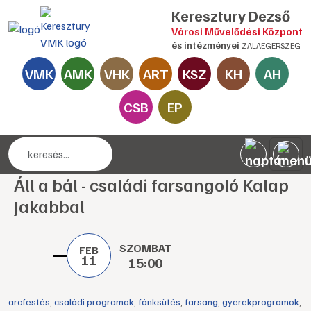
Keresztury Dezső
Városi Művelődési Központ
és intézményei
ZALAEGERSZEG
VMK
AMK
VHK
ART
KSZ
KH
AH
CSB
EP
Áll a bál - családi farsangoló Kalap
Jakabbal
SZOMBAT
FEB
11
15:00
arcfestés
,
családi programok
,
fánksütés
,
farsang
,
gyerekprogramok
,