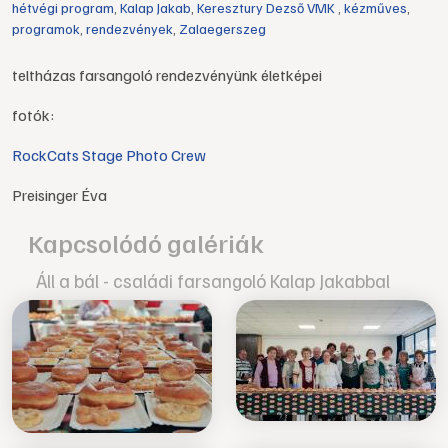
hétvégi program
,
Kalap Jakab
,
Keresztury Dezső VMK
,
kézműves
,
programok
,
rendezvények
,
Zalaegerszeg
teltházas farsangoló rendezvényünk életképei
fotók:
RockCats Stage Photo Crew
Preisinger Éva
Kapcsolódó galériák
Áll a bál - családi farsangoló Kalap Jakabbal