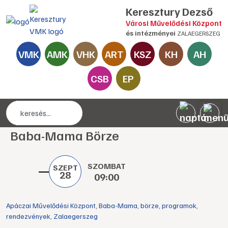
Keresztury Dezső
Városi Művelődési Központ
és intézményei
ZALAEGERSZEG
VMK
AMK
VHK
ART
KSZ
KH
AH
CSB
EP
Baba-Mama Börze
SZOMBAT
SZEPT
28
09:00
Apáczai Művelődési Központ
,
Baba-Mama
,
börze
,
programok
,
rendezvények
,
Zalaegerszeg