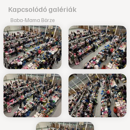
Kapcsolódó galériák
Baba-Mama Börze