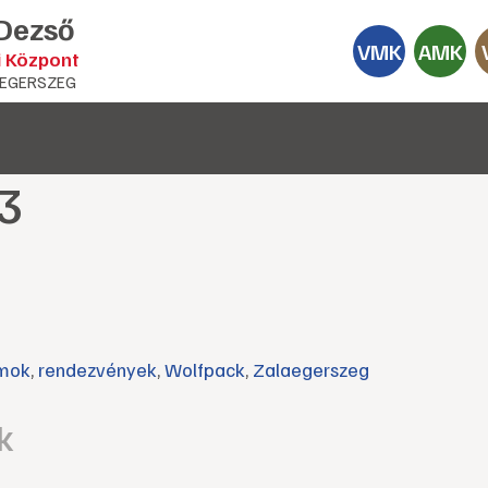
 Dezső
VMK
AMK
i Központ
EGERSZEG
3
mok
,
rendezvények
,
Wolfpack
,
Zalaegerszeg
k