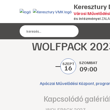
Keresztury
Városi Művelődés
és intézményei
ZALA
WOLFPACK 202
SZOMBAT
SZEPT
16
09:00
Apáczai Művelődési Központ
,
progra
Kapcsolódó galériá
WOLFPACK 2023