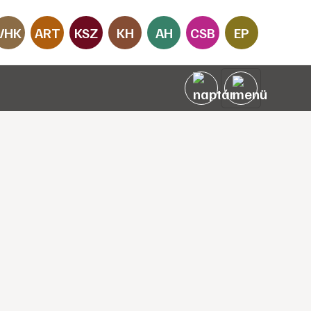
VHK
ART
KSZ
KH
AH
CSB
EP