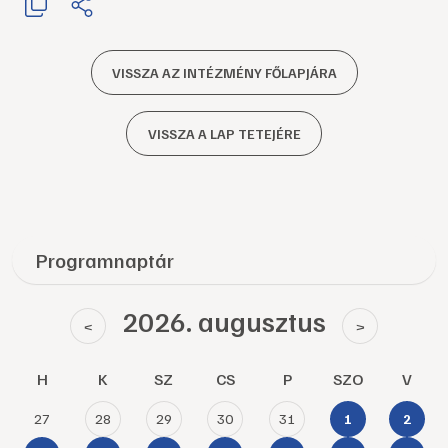
VISSZA AZ INTÉZMÉNY FŐLAPJÁRA
VISSZA A LAP TETEJÉRE
Programnaptár
2026. augusztus
<
>
H
K
SZ
CS
P
SZO
V
27
28
29
30
31
1
2