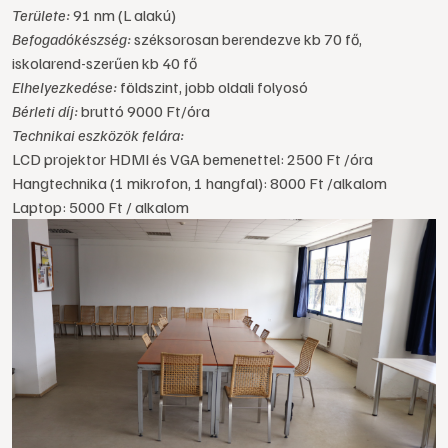
Területe:
91 nm (L alakú)
Befogadókészség:
széksorosan berendezve kb 70 fő,
iskolarend-szerűen kb 40 fő
Elhelyezkedése:
földszint, jobb oldali folyosó
Bérleti díj:
bruttó 9000 Ft/óra
Technikai eszközök felára:
LCD projektor HDMI és VGA bemenettel: 2500 Ft /óra
Hangtechnika (1 mikrofon, 1 hangfal): 8000 Ft /alkalom
Laptop: 5000 Ft / alkalom