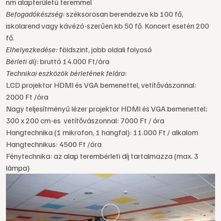
nm alapterületű teremmel
Befogadókészség:
széksorosan berendezve kb 100 fő,
iskolarend vagy kávézó-szerűen kb 50 fő. Koncert esetén 200
fő.
Elhelyezkedése:
földszint, jobb oldali folyosó
Bérleti díj:
bruttó 14.000 Ft/óra
Technikai eszközök bérletének felára:
LCD projektor HDMI és VGA bemenettel, vetítővászonnal:
2000 Ft /óra
Nagy teljesítményű lézer projektor HDMI és VGA bemenettel;
300 x 200 cm-es vetítővászonnal: 7000 Ft / óra
Hangtechnika (1 mikrofon, 1 hangfal): 11.000 Ft / alkalom
Hangtechnikus: 4500 Ft /óra
Fénytechnika: az alap terembérleti díj tartalmazza (max. 3
lámpa)