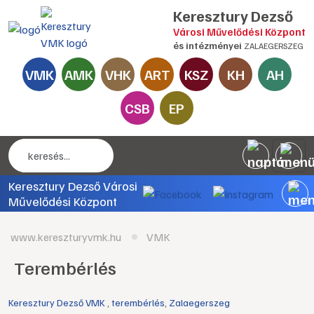
Keresztury Dezső
Városi Művelődési Központ
és intézményei
ZALAEGERSZEG
VMK
AMK
VHK
ART
KSZ
KH
AH
CSB
EP
Keresztury Dezső Városi
Művelődési Központ
www.kereszturyvmk.hu
VMK
Terembérlés
Keresztury Dezső VMK
,
terembérlés
,
Zalaegerszeg