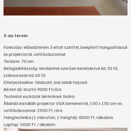
3-as terem
Funkciója:
előadóterem 3 eltolt szinttel, beépített hangosítással
és projektorral, vetítővászonnal
Területe:
70 nm
Befogadókészség
: iskolarend-szerűen berendezve kb 30 fő,
széksorosan kb 60 fő
Elhelyezkedése
: földszint, bal oldali folyosó
Bérleti díj:
bruttó 9000 Ft/óra
Technikai eszközök bérletének felára:
Állandó installált projektor VGA bemenettel, 150 x 150 cm-es
vetítővászonnal: 2500 Ft /óra
Hangtechnika (1 mikrofon, 1 hangfal): 8000 Ft /alkalom
Laptop: 5000 Ft / alkalom