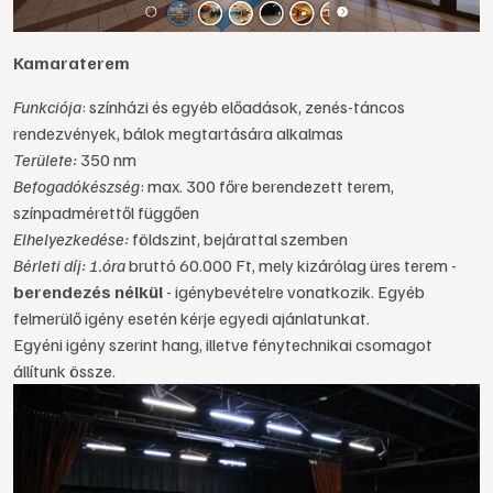
Kamaraterem
Funkciója
: színházi és egyéb előadások, zenés-táncos
rendezvények, bálok megtartására alkalmas
Területe:
350 nm
Befogadókészség
: max. 300 főre berendezett terem,
színpadmérettől függően
Elhelyezkedése:
földszint, bejárattal szemben
Bérleti díj: 1.óra
bruttó 60.000 Ft, mely kizárólag üres terem -
berendezés nélkül
- igénybevételre vonatkozik. Egyéb
felmerülő igény esetén kérje egyedi ajánlatunkat.
Egyéni igény szerint hang, illetve fénytechnikai csomagot
állítunk össze.