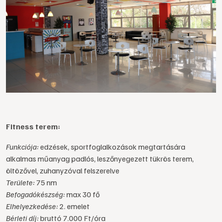
Fitness terem:
Funkciója:
edzések, sportfoglalkozások megtartására
alkalmas műanyag padlós, leszőnyegezett tükrös terem,
öltözővel, zuhanyzóval felszerelve
Területe:
75 nm
Befogadókészség:
max 30 fő
Elhelyezkedése:
2. emelet
Bérleti díj:
bruttó 7.000 Ft/óra