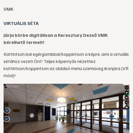
VMK
VIRTUÁLIS SÉTA
Járja körbe digitálisan a Keresztury Dezső VMK
bérelhető termeit!
Kattintson bal egérgombbal/koppintson a képre, ami a virtuális
sétához vezeti Önt! Teljes képernyős nézethez
kattintson/koppintson az oldalsó menü szemüveg ikonjára (VR
mód)!