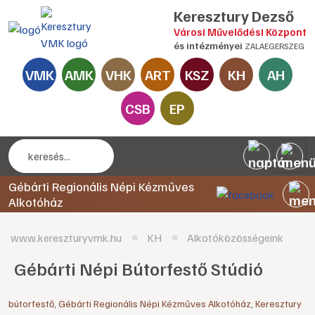
Keresztury Dezső
Városi Művelődési Központ
és intézményei
ZALAEGERSZEG
VMK
AMK
VHK
ART
KSZ
KH
AH
CSB
EP
Gébárti Regionális Népi Kézműves
Alkotóház
www.kereszturyvmk.hu
KH
Alkotóközösségeink
Gébárti Népi Bútorfestő Stúdió
bútorfestő
,
Gébárti Regionális Népi Kézműves Alkotóház
,
Keresztury