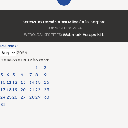
Keresztury Dezső Városi Művelődési Központ
COPYRIGHT © 2024
Webmark Europe Kft.
WEBOLDALKÉSZÍTÉS:
Prev
Next
2026
Hé
Ke
Sze
Csü
Pé
Szo
Va
1
2
3
4
5
6
7
8
9
10
11
12
13
14
15
16
17
18
19
20
21
22
23
24
25
26
27
28
29
30
31