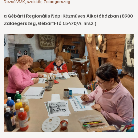
Dezső VMK
,
szakkör
,
Zalaegerszeg
a Gébárti Regionális Népi Kézműves Alkotóházban (8900
Zalaegerszeg, Gébárti-tó 15470/A. hrsz.)