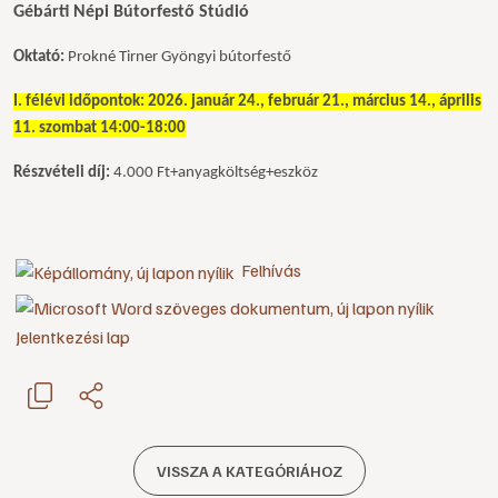
Gébárti Népi Bútorfestő Stúdió
Oktató:
Prokné Tirner Gyöngyi bútorfestő
I. félévi időpontok: 2026. január 24., február 21., március 14., április
11. szombat 14:00-18:00
Részvételi díj:
4.000 Ft+anyagköltség+eszköz
Felhívás
Jelentkezési lap
VISSZA A KATEGÓRIÁHOZ