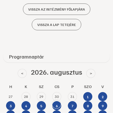
VISSZA AZ INTÉZMÉNY FŐLAPJÁRA
VISSZA A LAP TETEJÉRE
Programnaptár
2026. augusztus
<
>
H
K
SZ
CS
P
SZO
V
27
28
29
30
31
1
2
3
4
5
6
7
8
9