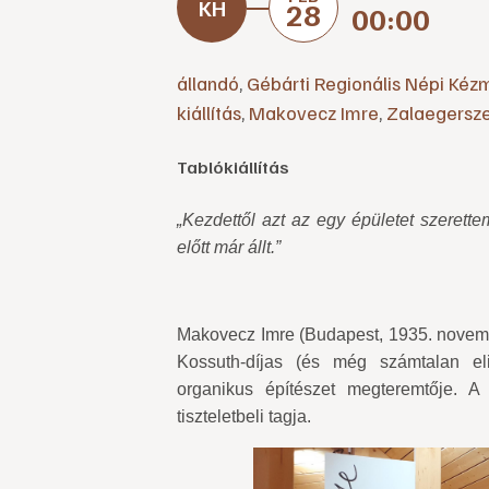
28
00:00
állandó
,
Gébárti Regionális Népi Kéz
kiállítás
,
Makovecz Imre
,
Zalaegersz
Tablókiállítás
„Kezdettől azt az egy épületet szeret
előtt már állt.”
Makovecz Im
Makovecz Imre (Budapest, 1935. novemb
Kossuth-díjas (és még számtalan el
organikus építészet megteremtője. A
tiszteletbeli tagja.