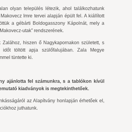
lan olyan település létezik, ahol találkozhatunk
kovecz Imre tervei alapján épült fel. A kiállított
zöttük a gébárti Boldogasszony Kápolnát, mely a
„Makovecz-utak” rendszerének.
k Zalához, hiszen ő Nagykapornakon született, s
dőt töltött apja szülőfalujában. Zala Megye
mel tüntette ki.
ny ajánlotta fel számunkra, s a tablókon kívül
 bemutató kiadványok is megtekinthetőek.
ásságáról az Alapítvány honlapján érhetőek el,
ciókhoz juthatunk.