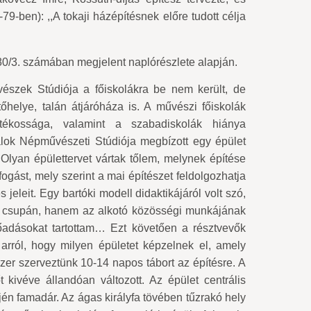
79-ben): ,,A tokaji házépítésnek előre tudott célja
80/3. számában megjelent naplórészlete alapján.
szek Stúdiója a főiskolákra be nem került, de
őhelye, talán átjáróháza is. A művészi főiskolák
yatékossága, valamint a szabadiskolák hiánya
talok Népművészeti Stúdiója megbízott egy épület
 Olyan épülettervet vártak tőlem, melynek építése
fogást, mely szerint a mai építészet feldolgozhatja
jeleit. Egy bartóki modell didaktikájáról volt szó,
 csupán, hanem az alkotó közösségi munkájának
őadásokat tartottam… Ezt követően a résztvevők
ek arról, hogy milyen épületet képzelnek el, amely
zer szerveztünk 10-14 napos tábort az építésre. A
 kivéve állandóan változott. Az épület centrális
ején famadár. Az ágas királyfa tövében tűzrakó hely