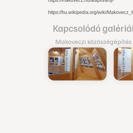
https://makovecz.hu/alapitvany/
https://hu.wikipedia.org/wiki/Makovecz_
Kapcsolódó galériá
Makoveczi közösségépítés