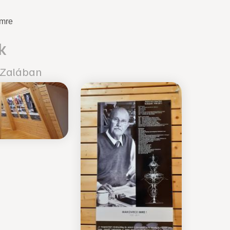
Imre
k
 Zalában