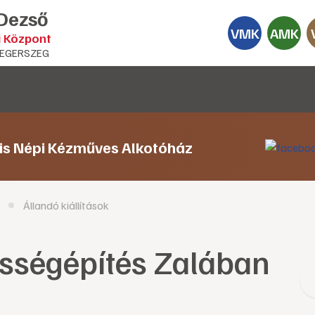
 Dezső
VMK
AMK
i Központ
EGERSZEG
lis Népi Kézműves Alkotóház
Állandó kiállítások
sségépítés Zalában