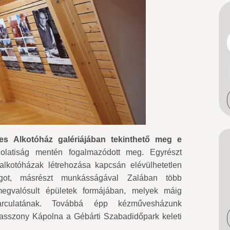
s Alkotóház galériájában tekinthető meg e
olatiság mentén fogalmazódott meg. Egyrészt
kotóházak létrehozása kapcsán elévülhetetlen
ágot, másrészt munkásságával Zalában több
megvalósult épületek formájában, melyek máig
arculatának. Továbbá épp kézművesházunk
sszony Kápolna a Gébárti Szabadidőpark keleti