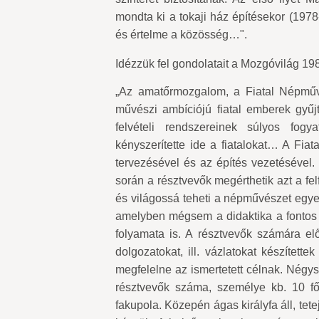
mondta ki a tokaji ház építésekor (1978-
és értelme a közösség…".
Idézzük fel gondolatait a Mozgóvilág 19
„Az amatőrmozgalom, a Fiatal Népművé
művészi ambíciójú fiatal emberek gyűjt
felvételi rendszereinek súlyos fog
kényszerítette ide a fiatalokat… A Fia
tervezésével és az építés vezetésével.
során a résztvevők megérthetik azt a fel
és világossá teheti a népművészet egyes 
amelyben mégsem a didaktika a fontos
folyamata is. A résztvevők számára el
dolgozatokat, ill. vázlatokat készített
megfelelne az ismertetett célnak. Négys
résztvevők száma, személye kb. 10 főt
fakupola. Közepén ágas királyfa áll, tet