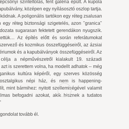
pcsőnyi szinteltolás, fent galéria épült. A kupola
 kapubálvány, középen egy nyílásosztó oszlop tartja.
kódnak. A poligonális tartókon egy réteg zsalusan
n egy réteg biztonsági szigetelés, azon "granica"
adozata sugarasan fektetett gerendákon nyugszik.
tettük… Az építés előtt és során referátumokat
 szervező és kozmikus összefüggéseiről, az ázsiai
sztériumok és a kapubálványok összefüggéseiről. Az
célja a népművészetről kialakult 19. századi
 azt is szerettem volna, ha modellt adhatok -- még
ganikus kultúra képéről, egy szerves közösség
 nosztalgikus népi ház, és nem is happening-
, mint bármihez: nyitott szellemiségével valamit
lkalmas befogadni azokat, akik hisznek a tudatos
”
gondolat tovább él.