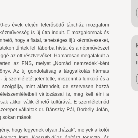
 70-es évek elején felerősödő táncház mozgalom
a kézművesség is új útra indult. E mozgalomnak és
hető, hogy a fiatal, tehetséges ifjú kézműveseket,
tokon tűntek fel, táborba hívta, és a népművészet
éggé az ott résztvevőket. Hamarosan megalakult a
merten az FNS, melyet „Nomád nemzedék”-ként
önyv. Az új gondolatiság a tárgyalkotás hármas
 új szemléletét jelentette, miszerint a funkció és a
 szolgálja, mint alárendelt, de szervesen hozzá
életszemléletbeli változással is, meg kell élni a
csak akkor válik élhető kultúrává. E szemléletmód
szerepet vállaltak dr. Bánszky Pál, Borbély Jolán,
g sokan mások.
gény, hogy legyenek olyan „házak”, melyek alkotói
Makovecz Imre, Kossuth-díjas építész tervezte, és