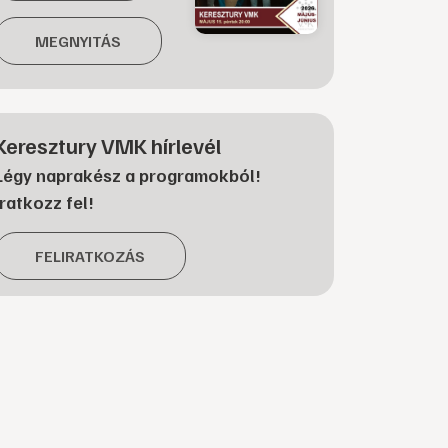
MEGNYITÁS
Keresztury VMK hírlevél
Légy naprakész a programokból!
Iratkozz fel!
FELIRATKOZÁS