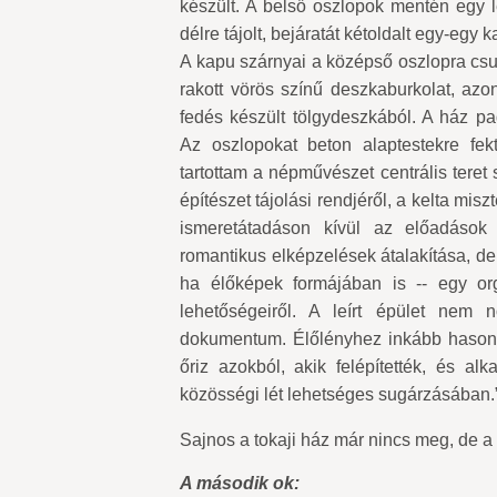
készült. A belső oszlopok mentén egy lé
délre tájolt, bejáratát kétoldalt egy-egy
A kapu szárnyai a középső oszlopra csu
rakott vörös színű deszkaburkolat, azo
fedés készült tölgydeszkából. A ház p
Az oszlopokat beton alaptestekre fek
tartottam a népművészet centrális teret
építészet tájolási rendjéről, a kelta mi
ismeretátadáson kívül az előadások 
romantikus elképzelések átalakítása, de
ha élőképek formájában is -- egy or
lehetőségeiről. A leírt épület nem
dokumentum. Élőlényhez inkább hasonlít
őriz azokból, akik felépítették, és a
közösségi lét lehetséges sugárzásában.
Sajnos a tokaji ház már nincs meg, de a 
A második ok: