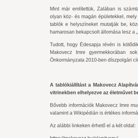
Mint már említettük, Zalában is számta
olyan köz- és magán épületekkel, mely Ma
tablók e helyszíneket mutatják be, kö
hamarosan bekapcsolt állomása lesz a 
Tudott, hogy Édesapja révén is kötődi
Makovecz Imre gyermekkorában sok i
Önkormányzata 2010-ben díszpolgári cím
A tablókiállítást a Makovecz Alapítvá
vitrinekben elhelyezve az életművet
Bővebb információk Makovecz Imre munk
valamint a Wikipédián is értékes informá
Az alábbi linkeken érhető el a két oldal: