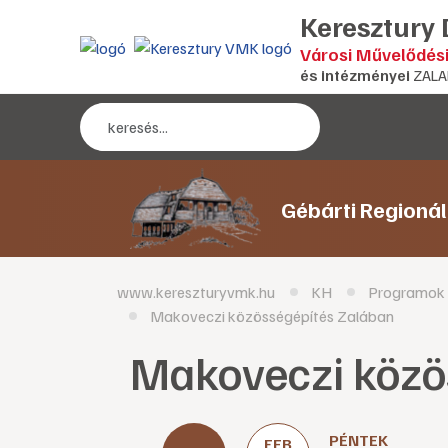
Keresztury
Városi Művelődés
és intézményei
ZALA
Gébárti Regioná
www.kereszturyvmk.hu
KH
Programok
Makoveczi közösségépítés Zalában
Makoveczi közö
PÉNTEK
FEB