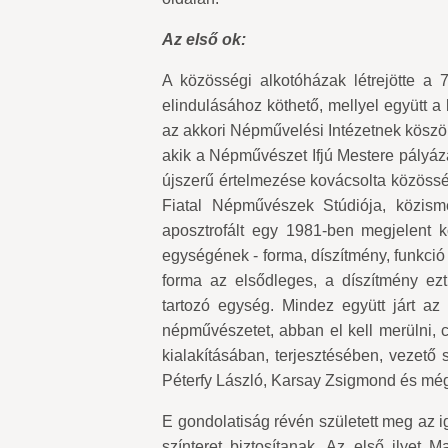
Az első ok:
A közösségi alkotóházak létrejötte a
elindulásához köthető, mellyel együtt 
az akkori Népművelési Intézetnek köszön
akik a Népművészet Ifjú Mestere pályáza
újszerű értelmezése kovácsolta közöss
Fiatal Népművészek Stúdiója, közis
aposztrofált egy 1981-ben megjelent k
egységének - forma, díszítmény, funkció -
forma az elsődleges, a díszítmény ezt
tartozó egység. Mindez együtt járt az 
népművészetet, abban el kell merülni, 
kialakításában, terjesztésében, vezető 
Péterfy László, Karsay Zsigmond és mé
E gondolatiság révén született meg az i
színteret biztosítanak. Az első ilyet 