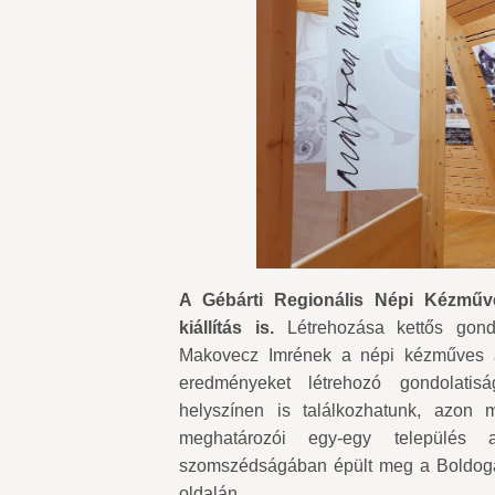
A Gébárti Regionális Népi Kézműve
kiállítás is.
Létrehozása kettős gond
Makovecz Imrének a népi kézműves al
eredményeket létrehozó gondolatis
helyszínen is találkozhatunk, azon 
meghatározói egy-egy település 
szomszédságában épült meg a Boldoga
oldalán.