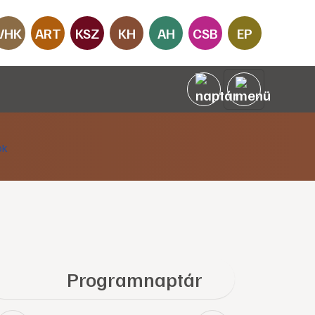
VHK
ART
KSZ
KH
AH
CSB
EP
Programnaptár