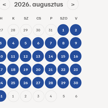
2026. augusztus
<
>
H
K
SZ
CS
P
SZO
V
27
28
29
30
31
1
2
3
4
5
6
7
8
9
10
11
12
13
14
15
16
17
18
19
20
21
22
23
24
25
26
27
28
29
30
31
1
2
3
4
5
6