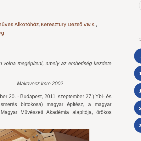
műves Alkotóház
,
Keresztury Dezső VMK
,
eg
tem volna megépíteni, amely az emberiség kezdete
re 2002.
er 20. - Budapest, 2011. szeptember 27.) Ybl- és
ismerés birtokosa) magyar építész, a magyar
 Magyar Művészeti Akadémia alapítója, örökös