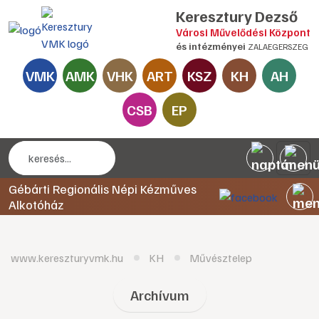
Keresztury Dezső
Városi Művelődési Központ
és intézményei
ZALAEGERSZEG
VMK
AMK
VHK
ART
KSZ
KH
AH
CSB
EP
Gébárti Regionális Népi Kézműves
Alkotóház
www.kereszturyvmk.hu
KH
Művésztelep
Archívum