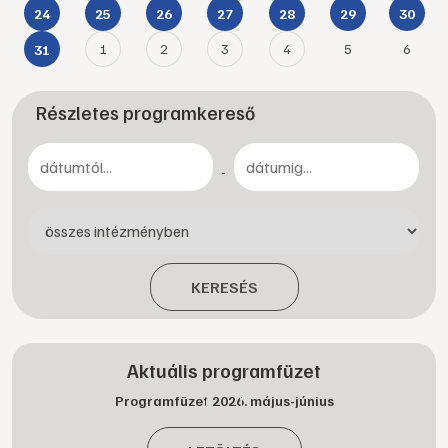
24
25
26
27
28
29
30
1
2
3
4
5
6
31
Részletes programkereső
-
KERESÉS
Aktuális programfüzet
Programfüzet 2026. május-június