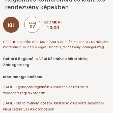
rendezvény képekben
SZOMBAT
MÁJ
07
10:00
Gébárti Regionális Népi Kézműves Alkotóház
,
Keresztury Dezső VMK
,
konferencia
,
műhely
,
Nyugat-Dunántúl
,
rendezvény
,
Zalaegerszeg
Gébárti Regionális Népi Kézműves Alkotóház,
Zalaegerszeg
Médiamegjelenések:
ZAOL - Egynapos regionális konferenciát tartott a
zalaegerszegi alkotóház
ZAOL - Kilenc műhely időszaki kiállítása a Gébárti Regionális
Népi Kézműves Alkotóházban