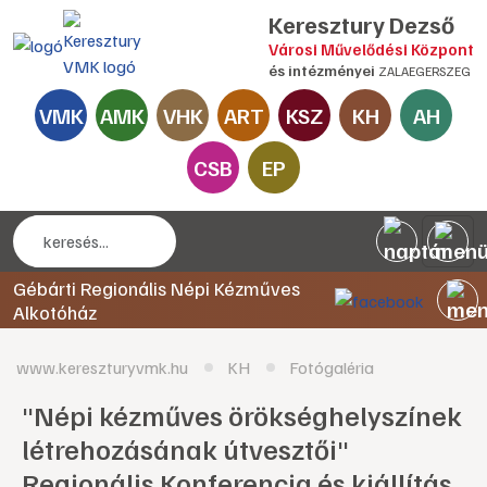
Keresztury Dezső
Városi Művelődési Központ
és intézményei
ZALAEGERSZEG
VMK
AMK
VHK
ART
KSZ
KH
AH
CSB
EP
Gébárti Regionális Népi Kézműves
Alkotóház
www.kereszturyvmk.hu
KH
Fotógaléria
"Népi kézműves örökséghelyszínek
létrehozásának útvesztői"
Regionális Konferencia és kiállítás