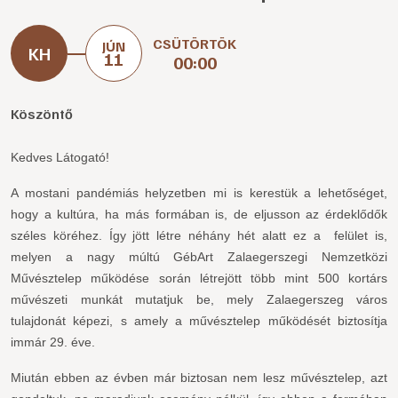
CSÜTÖRTÖK
JÚN
11
00:00
Köszöntő
Kedves Látogató!
A mostani pandémiás helyzetben mi is kerestük a lehetőséget,
hogy a kultúra, ha más formában is, de eljusson az érdeklődők
széles köréhez. Így jött létre néhány hét alatt ez a felület is,
melyen a nagy múltú GébArt Zalaegerszegi Nemzetközi
Művésztelep működése során létrejött több mint 500 kortárs
művészeti munkát mutatjuk be, mely Zalaegerszeg város
tulajdonát képezi, s amely a művésztelep működését biztosítja
immár 29. éve.
Miután ebben az évben már biztosan nem lesz művésztelep, azt