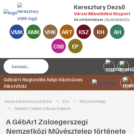
Keresztury Dezső
Városi Művelődési Központ
és intézményei
ZALAEGERSZEG
VMK
AMK
VHK
ART
KSZ
KH
AH
CSB
EP
Gébárti Regionális Népi Kézműves
Alkotóház
www.kereszturyvmk.hu
KH
Művésztelep
GébArt Online Városi Galéria
A GébArt Zalaegerszegi
Nemzetközi Művésztelep története