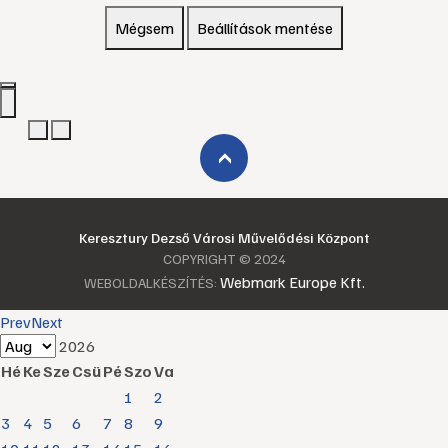
Mégsem
Beállítások mentése
›
Keresztury Dezső Városi Művelődési Központ
COPYRIGHT © 2024
Webmark Europe Kft.
WEBOLDALKÉSZÍTÉS:
Prev
Next
2026
Hé
Ke
Sze
Csü
Pé
Szo
Va
1
2
3
4
5
6
7
8
9