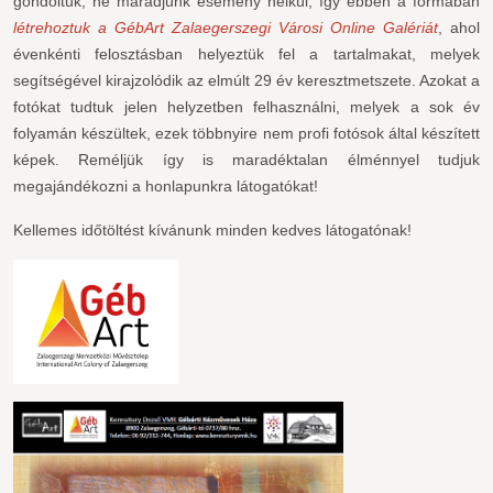
gondoltuk, ne maradjunk esemény nélkül, így ebben a formában
létrehoztuk a GébArt Zalaegerszegi Városi Online Galériát
, ahol
évenkénti felosztásban helyeztük fel a tartalmakat, melyek
segítségével kirajzolódik az elmúlt 29 év keresztmetszete. Azokat a
fotókat tudtuk jelen helyzetben felhasználni, melyek a sok év
folyamán készültek, ezek többnyire nem profi fotósok által készített
képek. Reméljük így is maradéktalan élménnyel tudjuk
megajándékozni a honlapunkra látogatókat!
Kellemes időtöltést kívánunk minden kedves látogatónak!