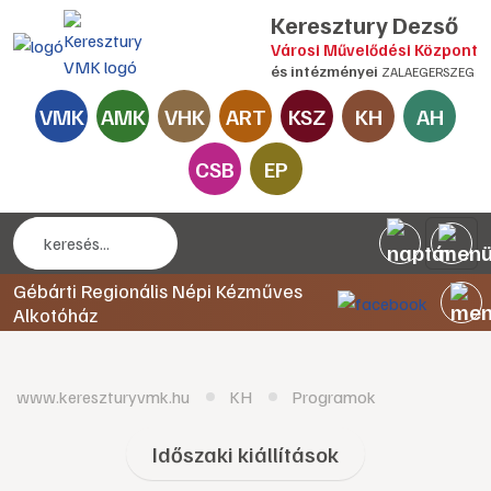
Keresztury Dezső
Városi Művelődési Központ
és intézményei
ZALAEGERSZEG
VMK
AMK
VHK
ART
KSZ
KH
AH
CSB
EP
Gébárti Regionális Népi Kézműves
Alkotóház
www.kereszturyvmk.hu
KH
Programok
Időszaki kiállítások