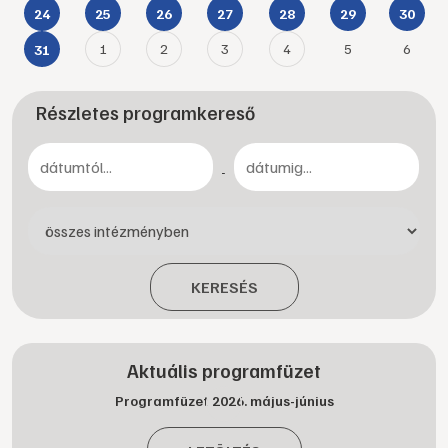
24
25
26
27
28
29
30
1
2
3
4
5
6
31
Részletes programkereső
-
KERESÉS
Aktuális programfüzet
Programfüzet 2026. május-június