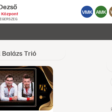
 Dezső
VMK
AMK
i Központ
EGERSZEG
 Balázs Trió