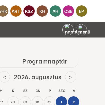
VHK
ART
KSZ
KH
AH
CSB
EP
Programnaptár
2026. augusztus
<
>
H
K
SZ
CS
P
SZO
V
27
28
29
30
31
1
2