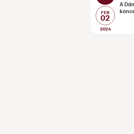
A Dán
konce
FEB
02
2024