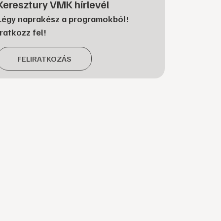
Keresztury VMK hírlevél
Légy naprakész a programokból!
Iratkozz fel!
FELIRATKOZÁS