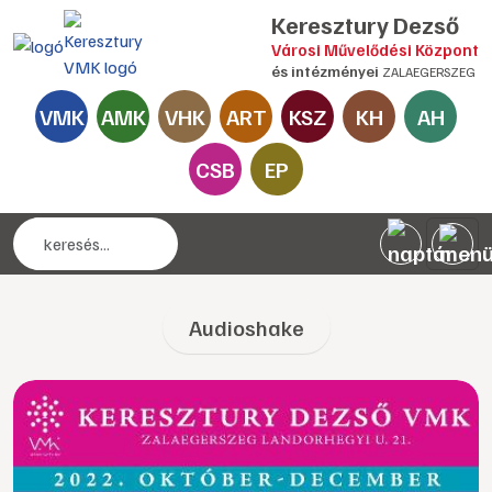
Keresztury Dezső
Városi Művelődési Központ
és intézményei
ZALAEGERSZEG
VMK
AMK
VHK
ART
KSZ
KH
AH
CSB
EP
Audioshake